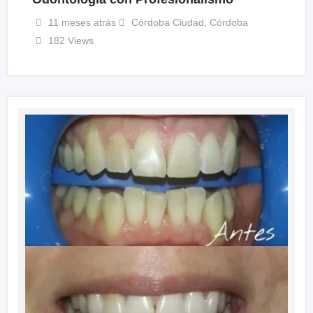
11 meses atrás
Córdoba Ciudad
,
Córdoba
182 Views