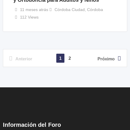
y Ortodoncia para Adultos y Niños
11 meses atrás
Córdoba Ciudad
,
Córdoba
112 Views
1
2
Anterior
Próximo
Información del Foro