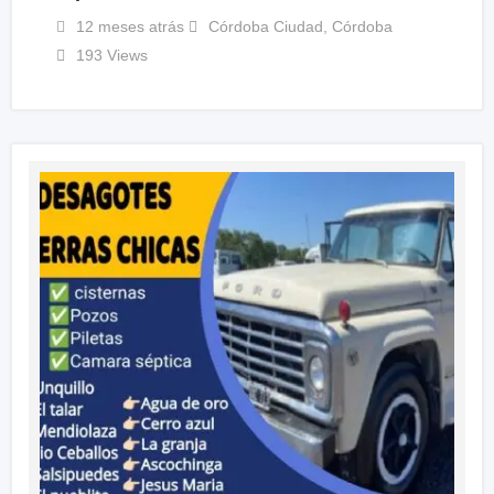
12 meses atrás
Córdoba Ciudad
,
Córdoba
193 Views