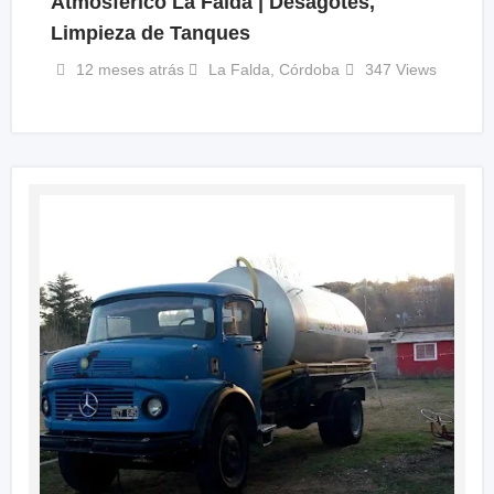
Atmosférico La Falda | Desagotes,
Limpieza de Tanques
12 meses atrás
La Falda
,
Córdoba
347 Views