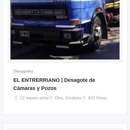
Desagotes
EL ENTRERRIANO | Desagote de
Cámaras y Pozos
12 meses atrás
Otro
,
Córdoba
433 Views