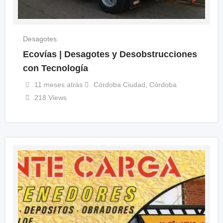
Desagotes
Ecovías | Desagotes y Desobstrucciones
con Tecnología
11 meses atrás
Córdoba Ciudad
,
Córdoba
218 Views