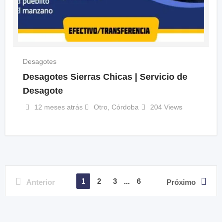
Desagotes
Desagotes Sierras Chicas | Servicio de
Desagote
12 meses atrás
Otro
,
Córdoba
204 Views
1
2
3
...
6
Anterior
Próximo