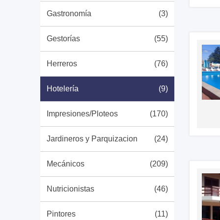
Gastronomía
(3)
Gestorías
(55)
Herreros
(76)
Hotelería
(9)
Impresiones/Ploteos
(170)
Jardineros y Parquizacion
(24)
Mecánicos
(209)
Nutricionistas
(46)
Pintores
(11)