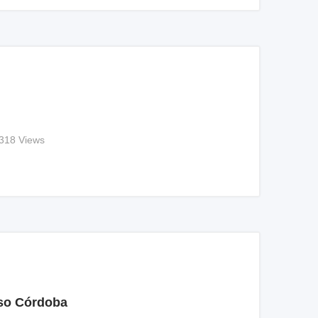
318 Views
oso Córdoba