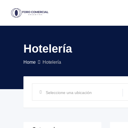
Skip
to
content
Hotelería
Home
Hotelería