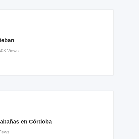
teban
503 Views
 Cabañas en Córdoba
Views