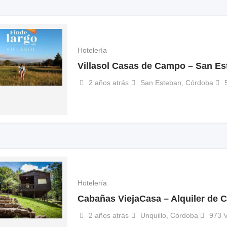
Hotelería
Villasol Casas de Campo – San Es
2 años atrás
San Esteban
,
Córdoba
Hotelería
Cabañas ViejaCasa – Alquiler de
2 años atrás
Unquillo
,
Córdoba
973 