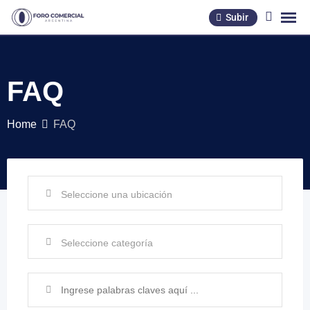
Subir
FAQ
Home
FAQ