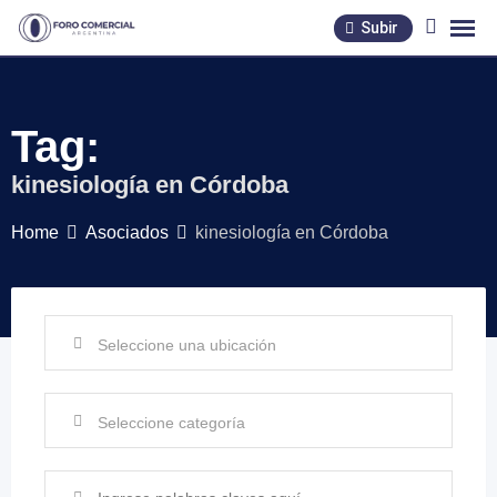
Skip
Subir
to
content
Tag:
kinesiología en Córdoba
Home
Asociados
kinesiología en Córdoba