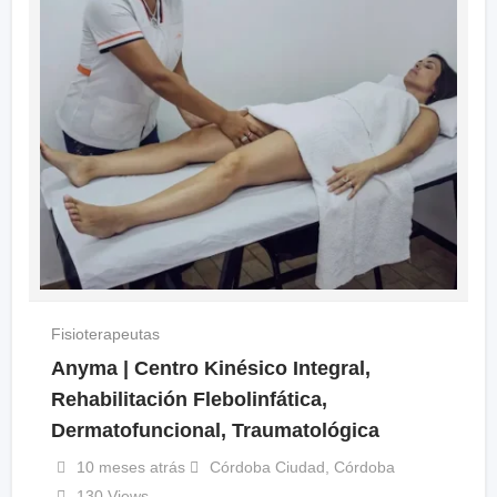
Fisioterapeutas
Anyma | Centro Kinésico Integral,
Rehabilitación Flebolinfática,
Dermatofuncional, Traumatológica
10 meses atrás
Córdoba Ciudad
,
Córdoba
130 Views