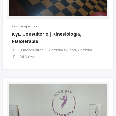
Fisioterapeutas
KyE Consultorio | Kinesiología,
Fisioterapia
10 meses atrás
Córdoba Ciudad
,
Córdoba
129 Views