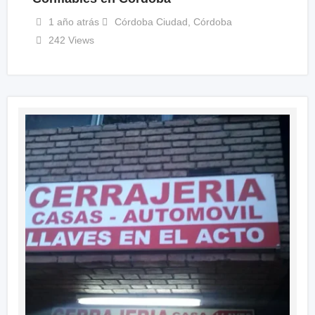
1 año atrás
Córdoba Ciudad
,
Córdoba
242 Views