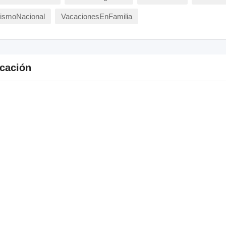
rismoNacional
VacacionesEnFamilia
cación