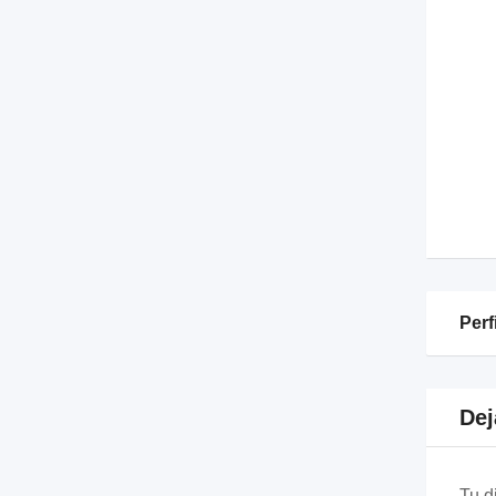
Perf
Dej
Tu d