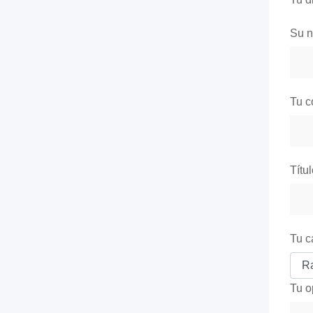
Su 
Tu c
Títu
Tu c
Tu o