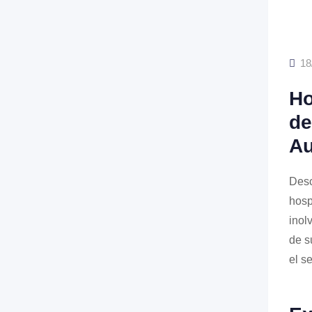
18
Ho
de
Au
Desc
hosp
inol
de s
el s