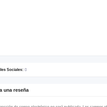
iles Sociales:
a una reseña
irección de correo electrónico no será publicada.
Los campos ob