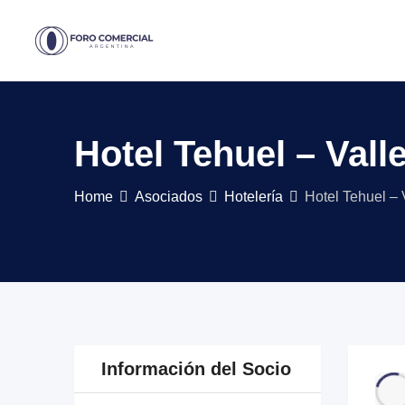
Skip
to
content
Hotel Tehuel – Val
Home
Asociados
Hotelería
Hotel Tehuel –
Información del Socio