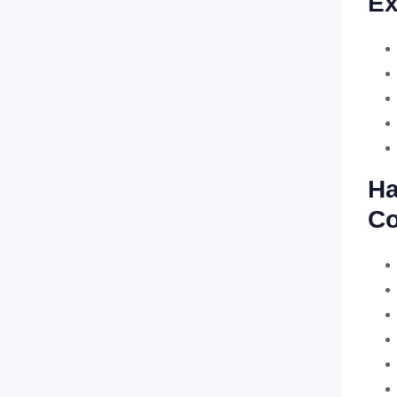
Ex
Ha
Co