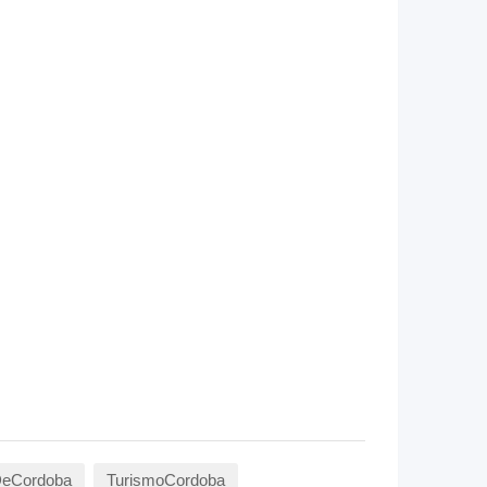
DeCordoba
TurismoCordoba