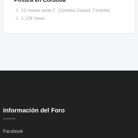
Pintura en Córdoba
12 meses atrás
Córdoba Ciudad
,
Córdoba
1.128 Views
Información del Foro
Facebook