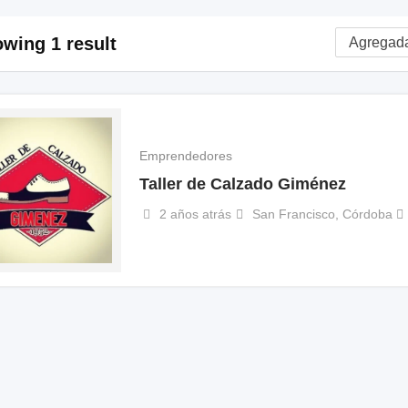
wing 1 result
Emprendedores
Taller de Calzado Giménez
2 años atrás
San Francisco
,
Córdoba