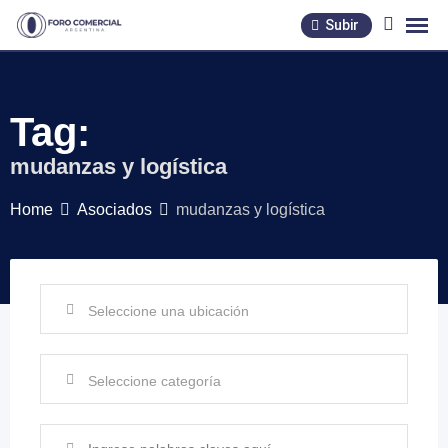
Skip
Subir
to
content
Tag:
mudanzas y logística
Home
Asociados
mudanzas y logística