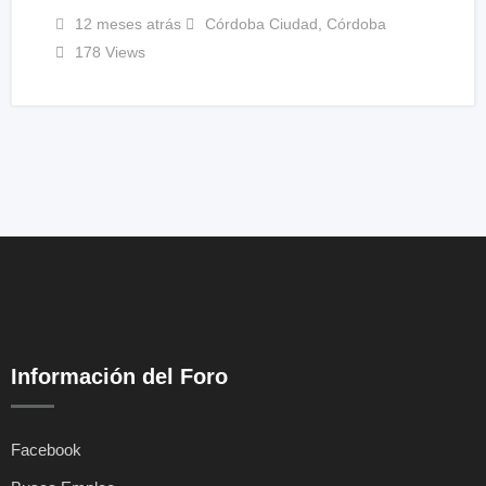
12 meses atrás
Córdoba Ciudad
,
Córdoba
178 Views
Información del Foro
Facebook