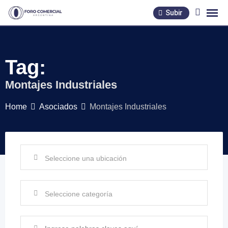
Skip
Subir
to
content
Tag:
Montajes Industriales
Home
Asociados
Montajes Industriales