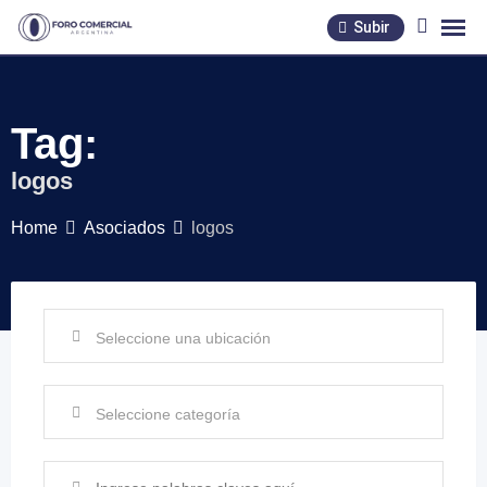
Skip
Subir
to
content
Tag:
logos
Home
Asociados
logos