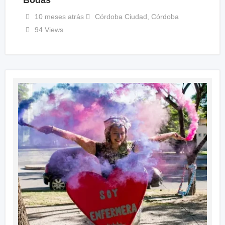
Bodas
10 meses atrás
Córdoba Ciudad
,
Córdoba
94 Views