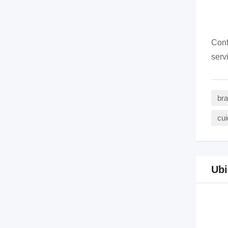
Conf
serv
bra
cui
Ubi