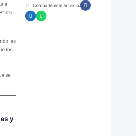
 una
Comparte este anuncio:
estima,
ando las
ue los
ue se
les y