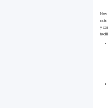
Nos 
esté
y co
faci