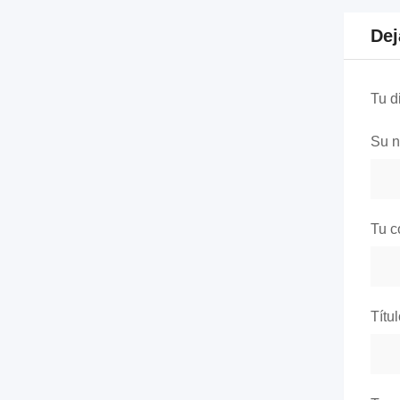
Dej
Tu d
Su 
Tu c
Títu