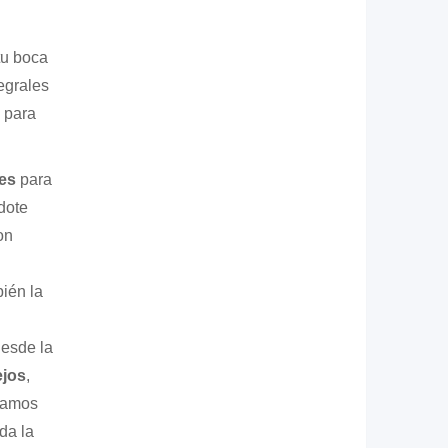
tu boca
egrales
 para
es
para
ndote
on
bién la
esde la
ejos
,
tamos
 da la