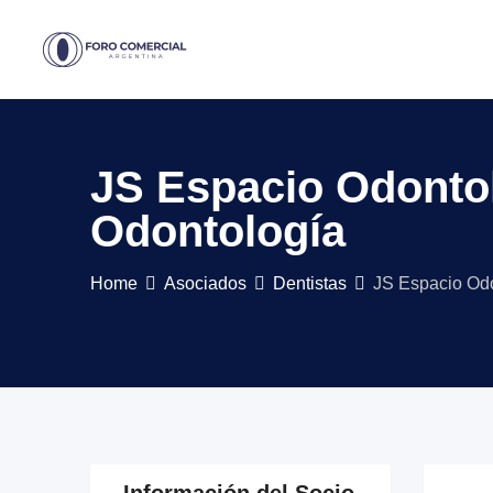
Skip
to
content
JS Espacio Odontol
Odontología
Home
Asociados
Dentistas
JS Espacio Odo