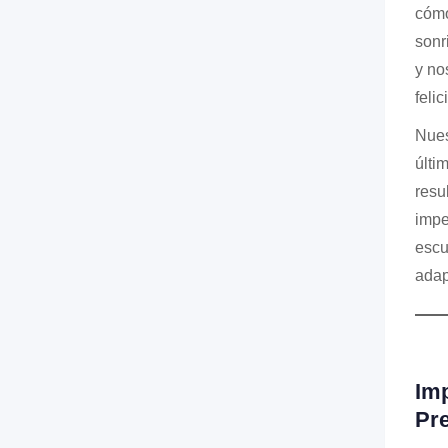
cómo
sonr
y no
felic
Nues
últi
resu
impe
escu
adap
Imp
Pr