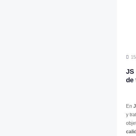
15
JS 
de 
En
J
y tr
obje
cali