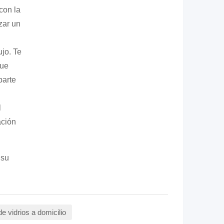
con la
zar un
jo. Te
que
parte
l
ación
 su
e vidrios a domicilio