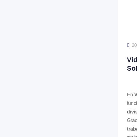
20
Vid
Sol
En
V
func
divi
Grac
trab