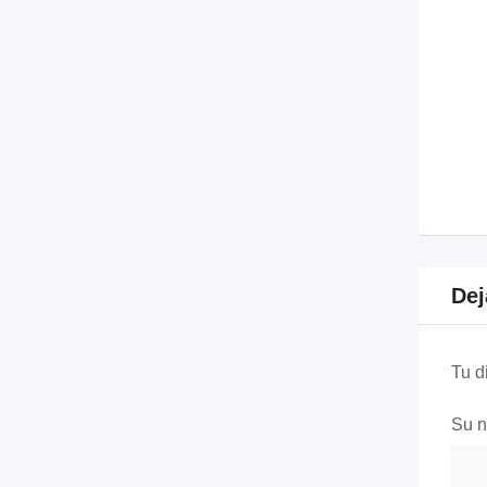
Dej
Tu d
Su 