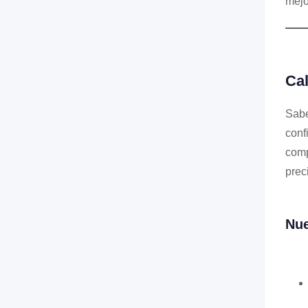
mejo
Ca
Sabe
conf
comp
prec
Nue