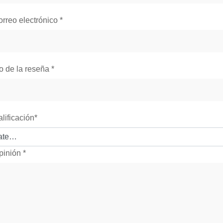
orreo electrónico
*
lo de la reseña
*
alificación
*
pinión
*