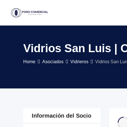
Skip
to
content
Vidrios San Luis | 
Home
Asociados
Vidrieros
Vidrios San Lui
Información del Socio