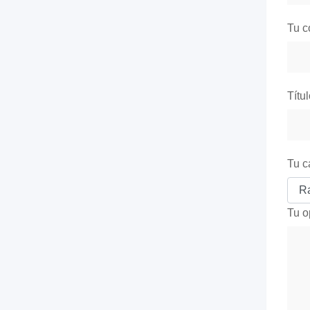
Tu c
Títu
Tu c
Tu o