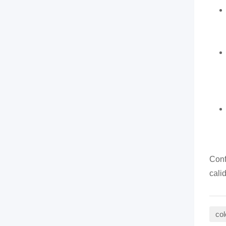
Conf
cali
col