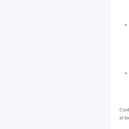
Conf
el b