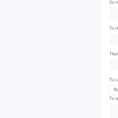
Su 
Tu c
Títu
Tu c
Tu o