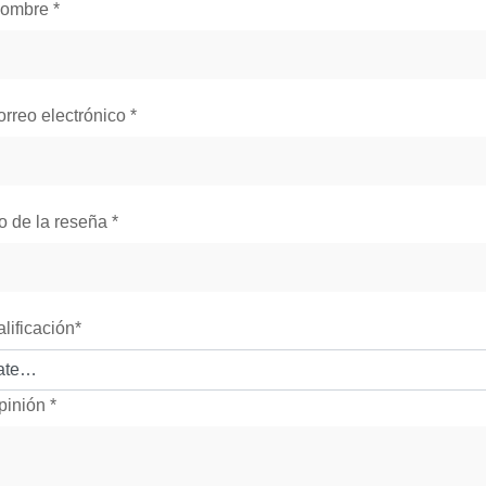
nombre
*
orreo electrónico
*
lo de la reseña
*
alificación
*
pinión
*