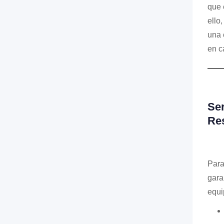
que 
ello
una 
en c
Ser
Res
Para
gara
equi