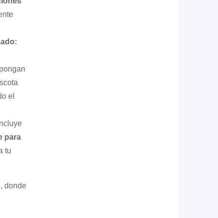
ciones
ente
zado:
spongan
ascota
do el
incluye
e para
a tu
e, donde