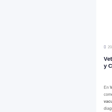
20
Vet
y C
En
V
como
vacu
diag