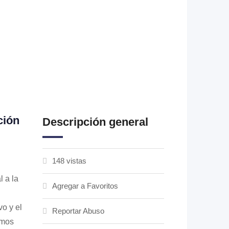
ción
Descripción general
148 vistas
l a la
Agregar a Favoritos
o y el
Reportar Abuso
emos