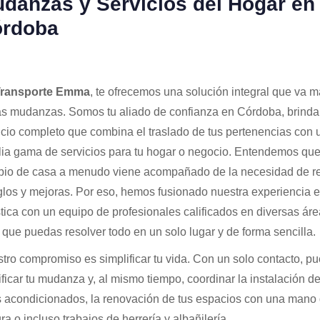
danzas y Servicios del Hogar en
rdoba
ransporte Emma
, te ofrecemos una solución integral que va m
as mudanzas. Somos tu aliado de confianza en Córdoba, brind
icio completo que combina el traslado de tus pertenencias con 
ia gama de servicios para tu hogar o negocio. Entendemos que
io de casa a menudo viene acompañado de la necesidad de re
glos y mejoras. Por eso, hemos fusionado nuestra experiencia 
stica con un equipo de profesionales calificados en diversas áre
 que puedas resolver todo en un solo lugar y de forma sencilla.
tro compromiso es simplificar tu vida. Con un solo contacto, p
ificar tu mudanza y, al mismo tiempo, coordinar la instalación de
s acondicionados, la renovación de tus espacios con una mano
ra o incluso trabajos de herrería y albañilería.