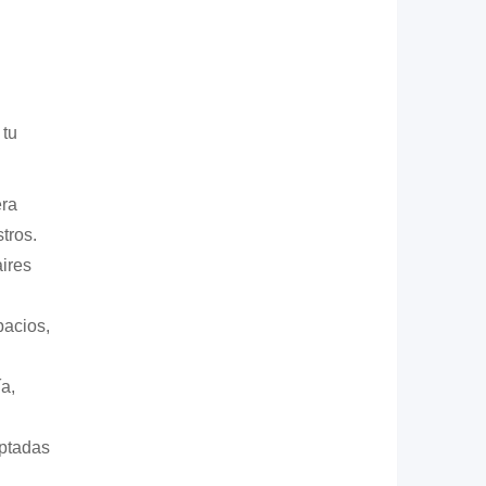
 tu
era
tros.
aires
pacios,
a,
aptadas