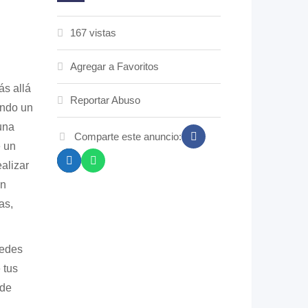
167 vistas
Agregar a Favoritos
ás allá
Reportar Abuso
ando un
una
Comparte este anuncio:
 un
alizar
en
as,
uedes
 tus
 de