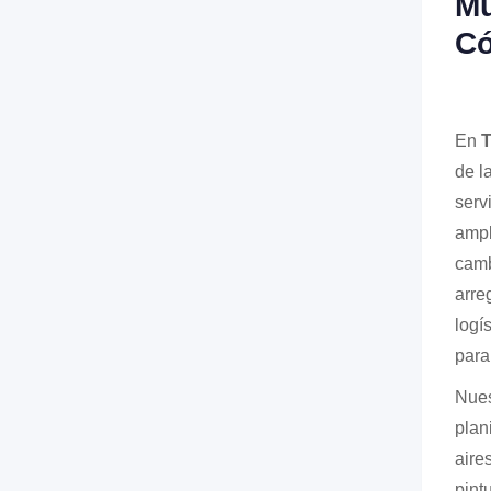
Mu
Có
En
T
de l
serv
ampl
camb
arre
logí
para
Nues
plan
aire
pintu