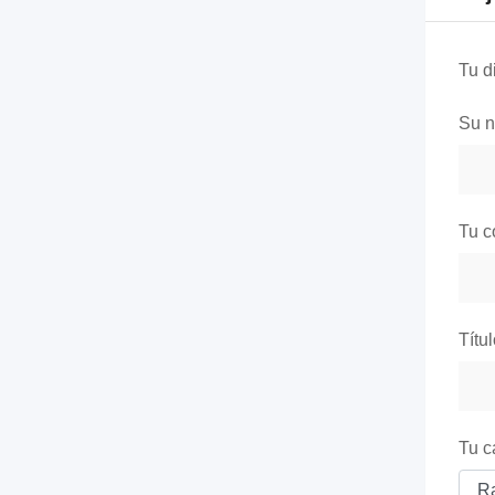
Tu d
Su 
Tu c
Títu
Tu c