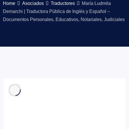
Home
Asociados
Traductores
María Ludmila
Demarchi | Traductora Pública de Inglés y Español –
Documentos Personales, Educativos, Notariales, Judiciales