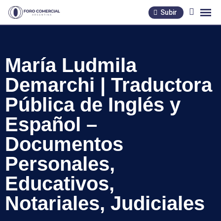
Skip
Subir
to
content
María Ludmila
Demarchi | Traductora
Pública de Inglés y
Español –
Documentos
Personales,
Educativos,
Notariales, Judiciales