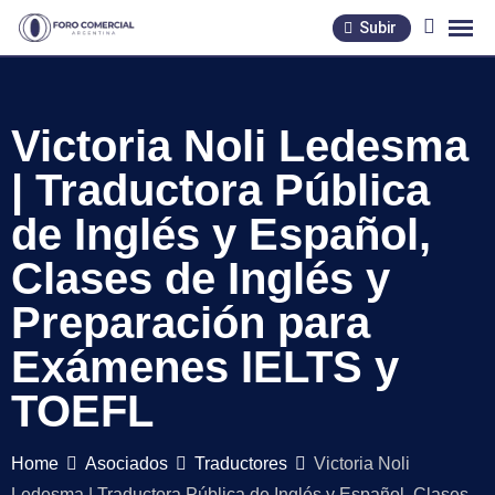
Skip
Subir
to
content
Victoria Noli Ledesma
| Traductora Pública
de Inglés y Español,
Clases de Inglés y
Preparación para
Exámenes IELTS y
TOEFL
Home
Asociados
Traductores
Victoria Noli
Ledesma | Traductora Pública de Inglés y Español, Clases