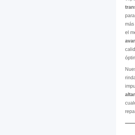
tran
para
más 
el m
avan
cali
ópti
Nues
rind
impu
alta
cual
repa