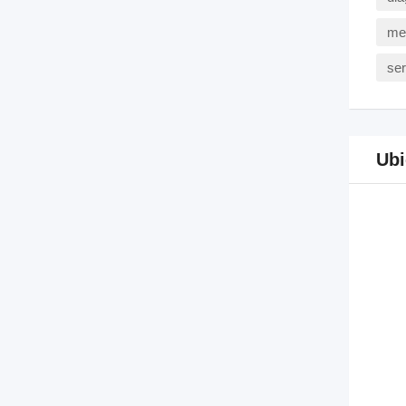
mec
ser
Ubi