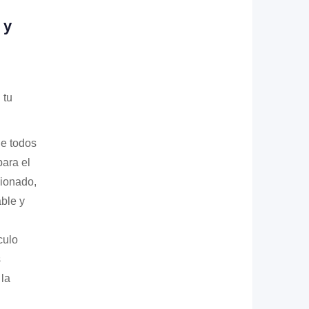
 y
 tu
e todos
para el
cionado,
ble y
culo
s
 la