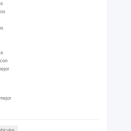
as
cos
os
na
 con
mejor
 mejor
ehículos