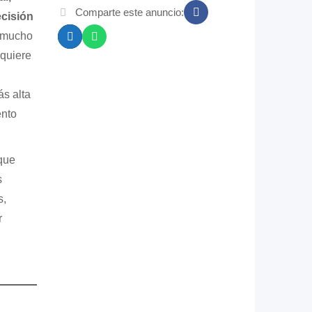
Comparte este anuncio:
ecisión
s mucho
equiere
s alta
ento
que
s
s,
r