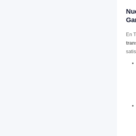
Nue
Gar
En T
tran
sati