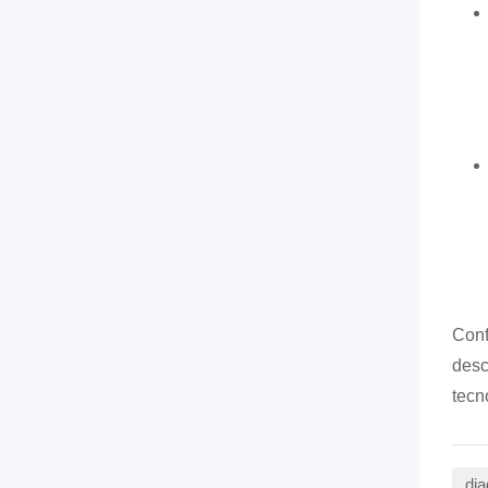
Conf
desc
tecn
dia