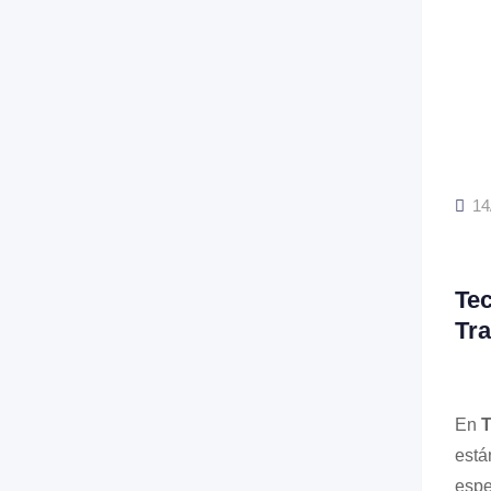
14
Tec
Tr
En
T
está
espe