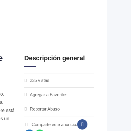
e
Descripción general
235 vistas
o.
Agregar a Favoritos
na
Reportar Abuso
re está
os un
Comparte este anuncio: