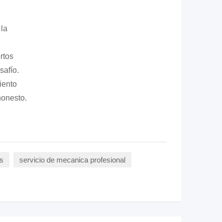
 la
rtos
safío.
iento
honesto.
s
servicio de mecanica profesional