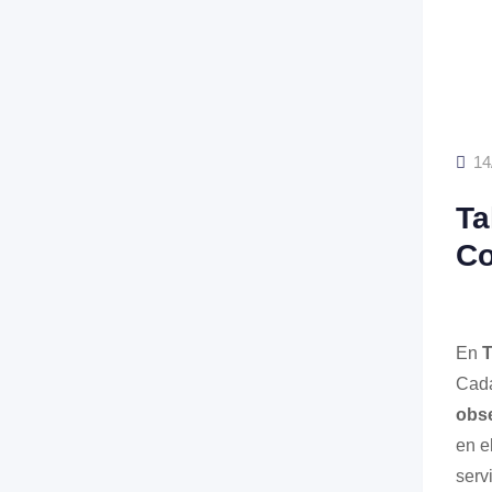
14
Ta
Co
En
T
Cada
obse
en e
serv