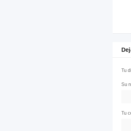
Dej
Tu d
Su 
Tu c