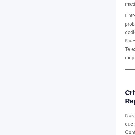
máxi
Ente
prob
dedi
Nues
Te e
mejo
Cri
Re
Nos 
que 
Conf