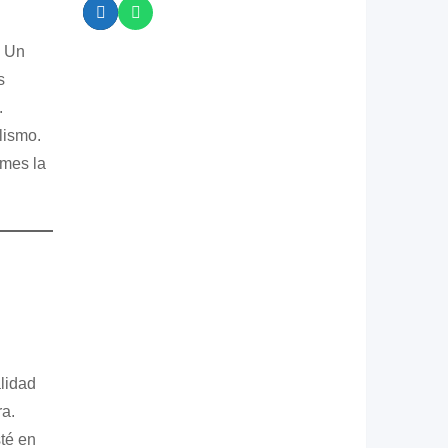
. Un
s
.
lismo.
omes la
lidad
ra.
té en