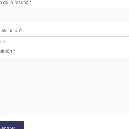
lo de la reseña
*
alificación
*
pinión
*