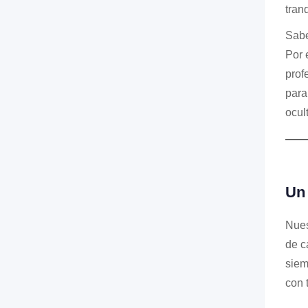
tran
Sabe
Por 
prof
para
ocul
Un 
Nues
de c
siem
con 