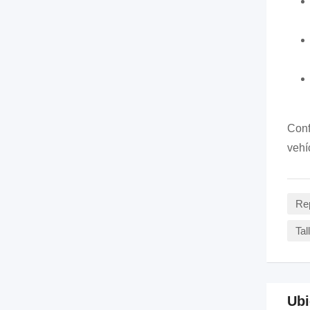
Conf
vehí
Rep
Tal
Ubi