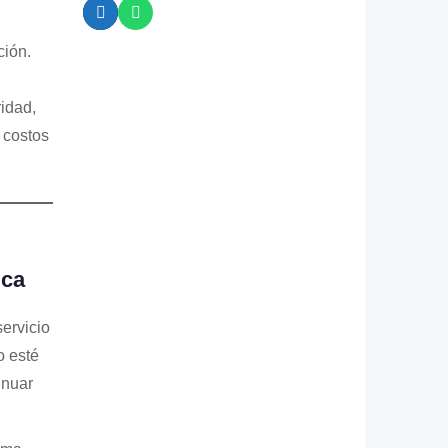
ión.
idad,
 costos
ica
servicio
o esté
inuar