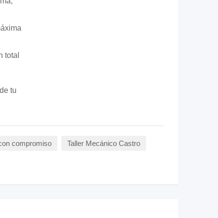
ema,
máxima
 total
de tu
s con compromiso
Taller Mecánico Castro