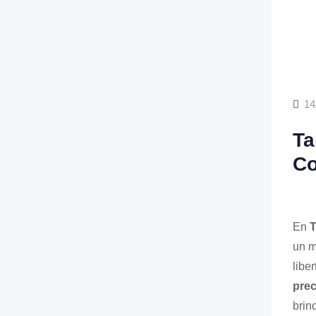
14
Ta
Co
En
T
un m
libe
prec
brin