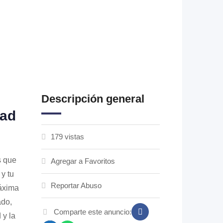
Descripción general
dad
179 vistas
s que
Agregar a Favoritos
 y tu
Reportar Abuso
máxima
ado,
Comparte este anuncio:
 y la