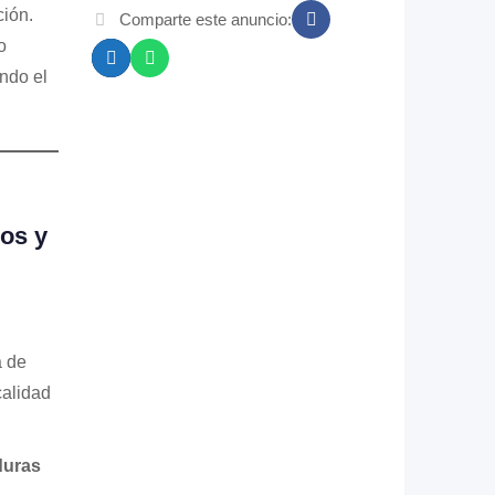
ción.
Comparte este anuncio:
o
ndo el
ros y
a de
calidad
duras