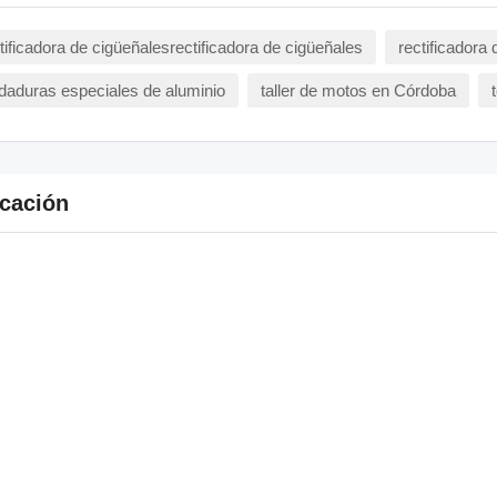
tificadora de cigüeñalesrectificadora de cigüeñales
rectificadora 
daduras especiales de aluminio
taller de motos en Córdoba
cación