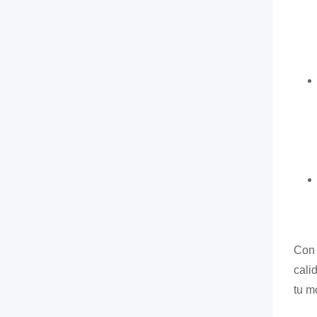
Con 
cali
tu m