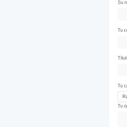
Su 
Tu c
Títu
Tu c
Tu o