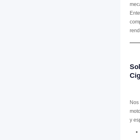
mecá
Ente
comp
rend
Sol
Ci
Nos 
moto
y es