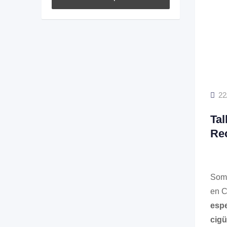
22
Tal
Rec
Somo
en C
espe
cigü