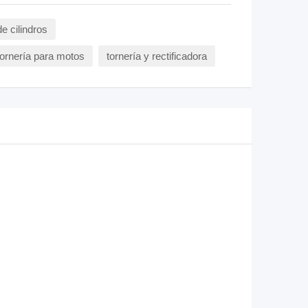
de cilindros
tornería para motos
tornería y rectificadora