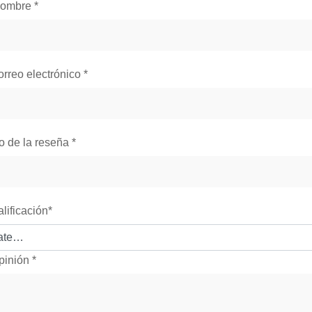
nombre
*
orreo electrónico
*
lo de la reseña
*
alificación
*
pinión
*