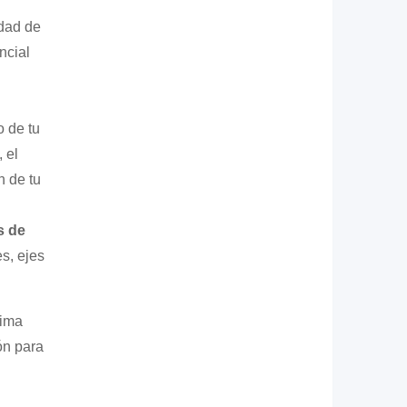
idad de
ncial
o de tu
 el
n de tu
s de
s, ejes
xima
ón para