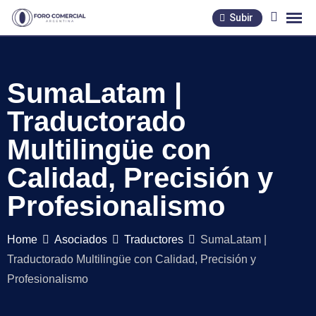
Skip
Subir
to
content
SumaLatam |
Traductorado
Multilingüe con
Calidad, Precisión y
Profesionalismo
Home
Asociados
Traductores
SumaLatam |
Traductorado Multilingüe con Calidad, Precisión y
Profesionalismo