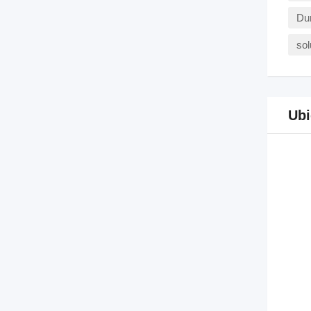
Dur
sol
Ubi