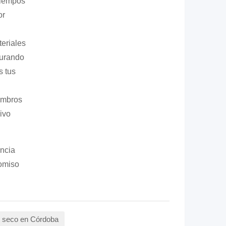
tiempos
or
eriales
gurando
s tus
ombros
ivo
encia
romiso
n seco en Córdoba