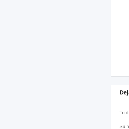
Dej
Tu d
Su 