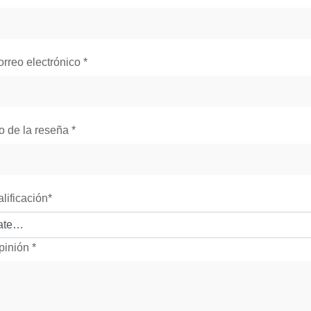
orreo electrónico
*
lo de la reseña
*
alificación
*
pinión
*