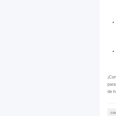
¡Con
para
de h
con