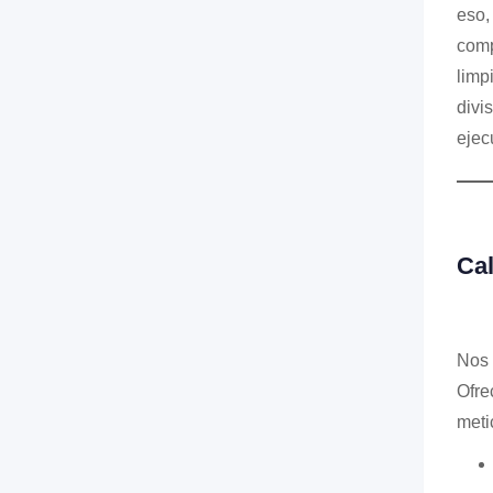
eso,
comp
limp
divi
ejec
Cal
Nos 
Ofre
meti