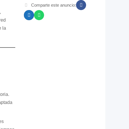
Comparte este anuncio:
,
red
 la
oria.
aptada
es