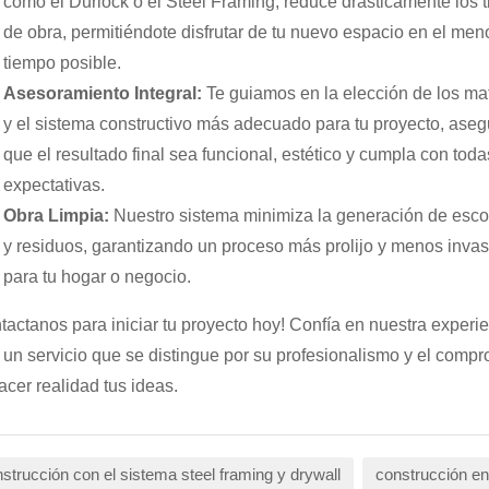
como el Durlock o el Steel Framing, reduce drásticamente los 
de obra, permitiéndote disfrutar de tu nuevo espacio en el men
tiempo posible.
Asesoramiento Integral:
Te guiamos en la elección de los mat
y el sistema constructivo más adecuado para tu proyecto, ase
que el resultado final sea funcional, estético y cumpla con toda
expectativas.
Obra Limpia:
Nuestro sistema minimiza la generación de esc
y residuos, garantizando un proceso más prolijo y menos invas
para tu hogar o negocio.
tactanos para iniciar tu proyecto hoy! Confía en nuestra experi
 un servicio que se distingue por su profesionalismo y el comp
acer realidad tus ideas.
strucción con el sistema steel framing y drywall
construcción e