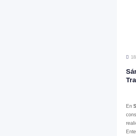
18
Sá
Tra
En
S
cons
real
Ente