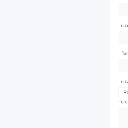
Tu c
Títu
Tu c
Tu o