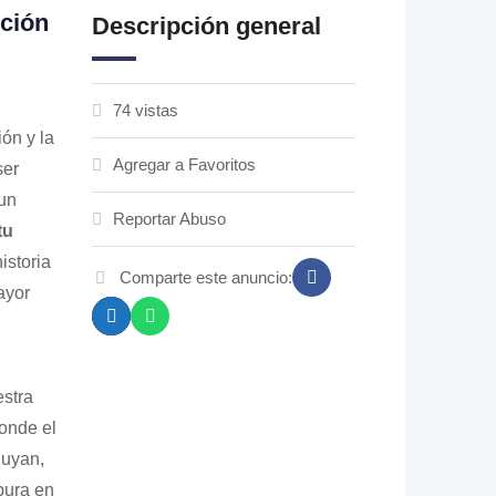
ución
Descripción general
74 vistas
ón y la
Agregar a Favoritos
ser
 un
Reportar Abuso
tu
istoria
Comparte este anuncio:
ayor
estra
donde el
luyan,
pura en