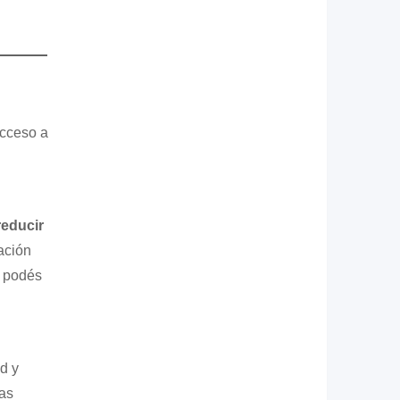
acceso a
reducir
ación
, podés
d y
tas