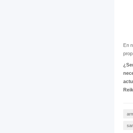
En n
propi
¿Sen
nece
actu
Reik
arm
san