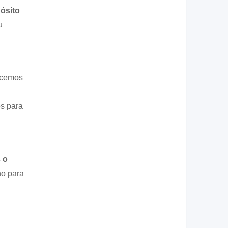
ósito
u
recemos
os para
 o
no para