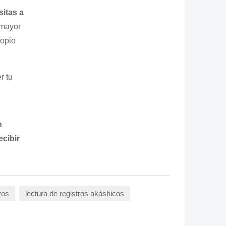
sitas a
 mayor
ropio
r tu
n
ecibir
ros
lectura de registros akáshicos