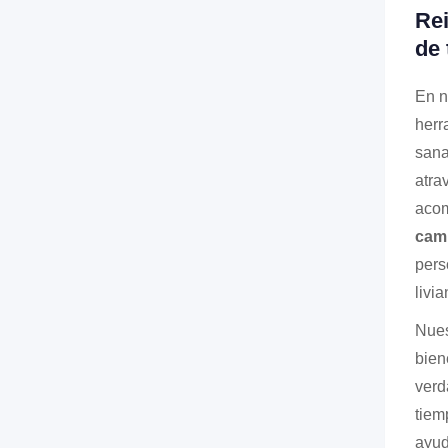
Rei
de 
En n
herr
sana
atra
acom
cam
pers
livi
Nues
bien
verd
tiem
ayud