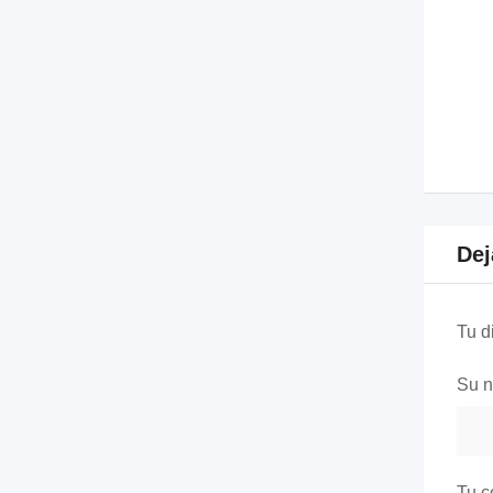
Dej
Tu d
Su 
Tu c