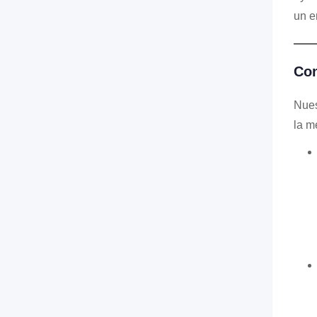
un e
Con
Nues
la m