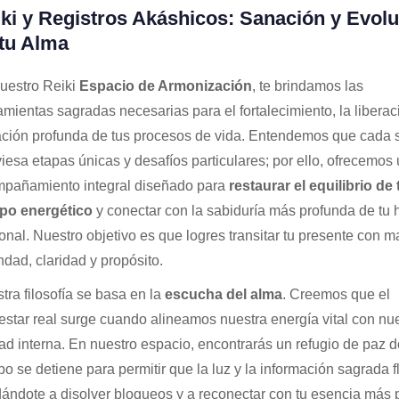
ki y Registros Akáshicos: Sanación y Evol
tu Alma
uestro Reiki
Espacio de Armonización
, te brindamos las
amientas sagradas necesarias para el fortalecimiento, la liberaci
ción profunda de tus procesos de vida. Entendemos que cada 
viesa etapas únicas y desafíos particulares; por ello, ofrecemos
pañamiento integral diseñado para
restaurar el equilibrio de 
po energético
y conectar con la sabiduría más profunda de tu h
onal. Nuestro objetivo es que logres transitar tu presente con m
andad, claridad y propósito.
tra filosofía se basa en la
escucha del alma
. Creemos que el
estar real surge cuando alineamos nuestra energía vital con nu
ad interna. En nuestro espacio, encontrarás un refugio de paz 
po se detiene para permitir que la luz y la información sagrada f
ándote a disolver bloqueos y a reconectar con tu esencia más 