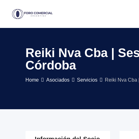
Skip
to
content
Reiki Nva Cba | Se
Córdoba
Home
Asociados
Servicios
Reiki Nva Cba 