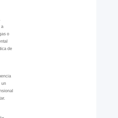
a
 a
gas o
ntal
tica de
uencia
n un
nsional
ar.