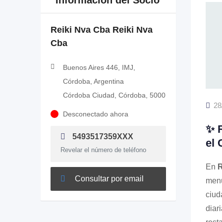
Información del Socio
Reiki Nva Cba Reiki Nva
Cba
Buenos Aires 446, IMJ,
Córdoba, Argentina
Córdoba Ciudad, Córdoba, 5000
28
Desconectado ahora
✨ R
5493517359XXX
el 
Revelar el número de teléfono
En
R
Consultar por email
menu
ciud
diar