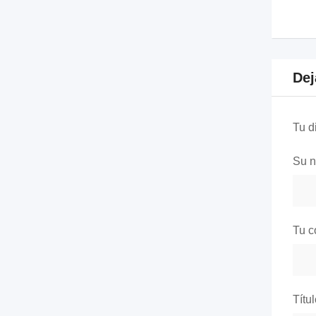
Dej
Tu d
Su 
Tu c
Títu