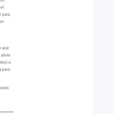
ón,
el
l para
 en
o que
alivio
les) o
a
para
 para