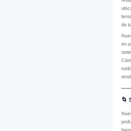
rest
ubic
tens
de tu
Nues
en u
sist
Córd
ruid
rend
🌀 
Nues
prof
bien