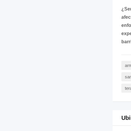
¿Sen
afec
enfo
expe
barr
arm
san
ter
Ubi