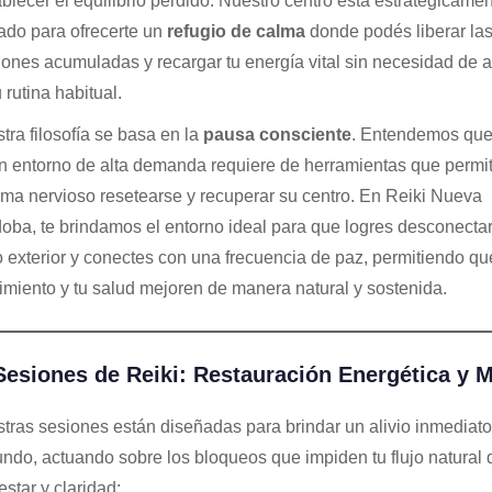
ablecer el equilibrio perdido. Nuestro centro está estratégicame
ado para ofrecerte un
refugio de calma
donde podés liberar la
iones acumuladas y recargar tu energía vital sin necesidad de a
 rutina habitual.
tra filosofía se basa en la
pausa consciente
. Entendemos que 
n entorno de alta demanda requiere de herramientas que permit
ema nervioso resetearse y recuperar su centro. En Reiki Nueva
oba, te brindamos el entorno ideal para que logres desconectar
o exterior y conectes con una frecuencia de paz, permitiendo qu
imiento y tu salud mejoren de manera natural y sostenida.
Sesiones de Reiki: Restauración Energética y M
tras sesiones están diseñadas para brindar un alivio inmediato
undo, actuando sobre los bloqueos que impiden tu flujo natural 
estar y claridad: