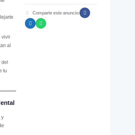
nte
s
Comparte este anuncio:
lejarte
vivir
an al
 del
e tu
ental
 y
de