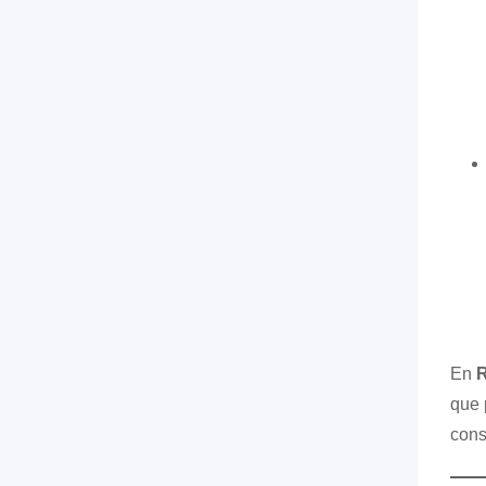
En
R
que 
cons