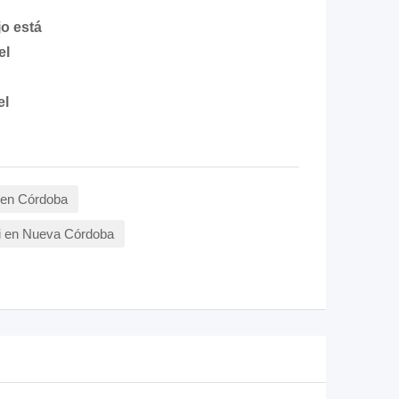
jo está
el
el
s en Córdoba
ki en Nueva Córdoba