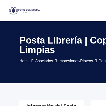
Skip
to
content
Posta Librería | Co
Limpias
Home
Asociados
Impresiones/Ploteos
Post