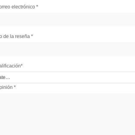
orreo electrónico
*
lo de la reseña
*
alificación
*
pinión
*