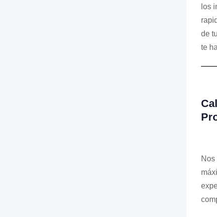
los 
rapi
de t
te ha
Cal
Pro
Nos 
máxi
expe
comp