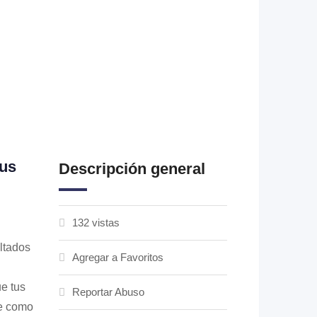
tus
Descripción general
132 vistas
ltados
Agregar a Favoritos
e tus
Reportar Abuso
te como