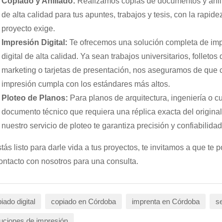
Copiado y Anillado:
Realizamos copias de documentos y anil
de alta calidad para tus apuntes, trabajos y tesis, con la rapide
proyecto exige.
Impresión Digital:
Te ofrecemos una solución completa de im
digital de alta calidad. Ya sean trabajos universitarios, folletos 
marketing o tarjetas de presentación, nos aseguramos de que 
impresión cumpla con los estándares más altos.
Ploteo de Planos:
Para planos de arquitectura, ingeniería o c
documento técnico que requiera una réplica exacta del original
nuestro servicio de ploteo te garantiza precisión y confiabilidad
stás listo para darle vida a tus proyectos, te invitamos a que te 
ontacto con nosotros para una consulta.
iado digital
copiado en Córdoba
imprenta en Córdoba
se
uciones de impresión