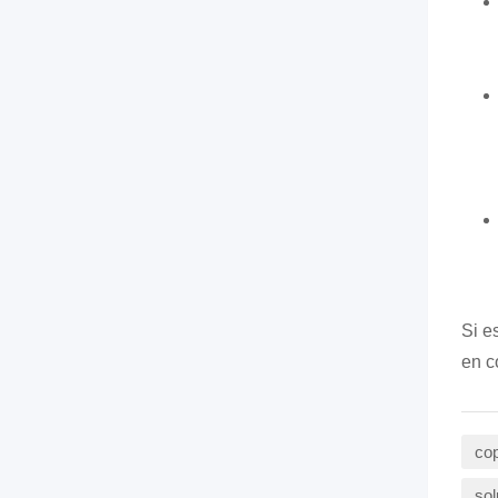
Si e
en c
cop
sol