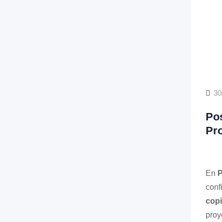
30
Pos
Pr
En
P
conf
copi
proy