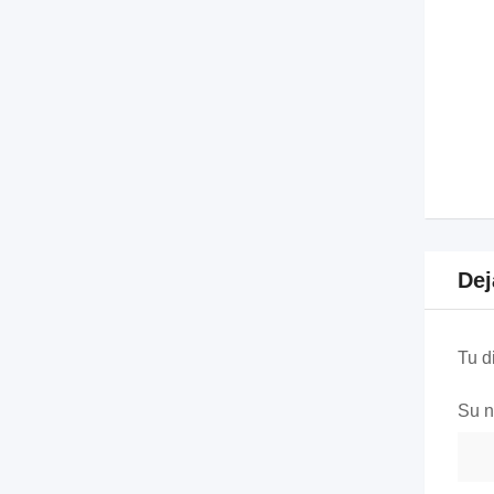
Dej
Tu d
Su 