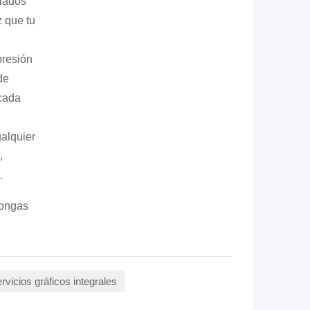
lados
z que tu
presión
de
cada
ualquier
,
.
pongas
rvicios gráficos integrales