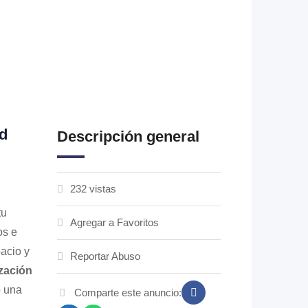
d
Descripción general
232 vistas
tu
Agregar a Favoritos
os e
acio y
Reportar Abuso
zación
o una
Comparte este anuncio: