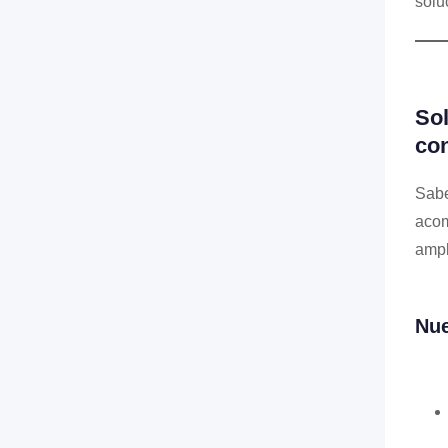
solu
Sol
con
Sabe
acom
ampl
Nue