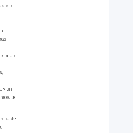
opción
la
ras.
o
 brindan
s,
a y un
ntos, te
onfiable
a.