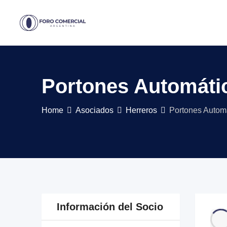
Skip
to
content
Portones Automático
Home
Asociados
Herreros
Portones Automá
Información del Socio