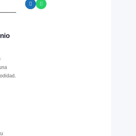
nio
e
una
odidad.
tu