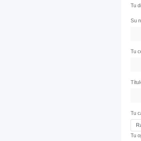
Tu d
Su 
Tu c
Títu
Tu c
Tu o