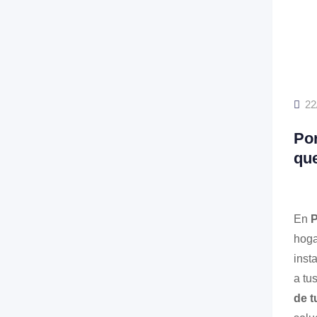
22
Por
que
En
P
hoga
inst
a tu
de t