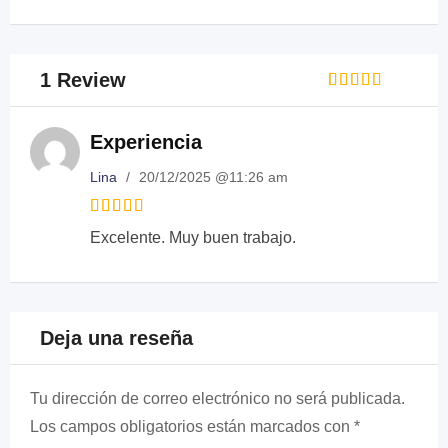
1 Review
Rated
1
5
out of 5
based on
Experiencia
customer
rating
Lina
/
20/12/2025 @11:26 am
Rated
5
Excelente. Muy buen trabajo.
out of 5
Deja una reseña
Tu dirección de correo electrónico no será publicada.
Los campos obligatorios están marcados con
*