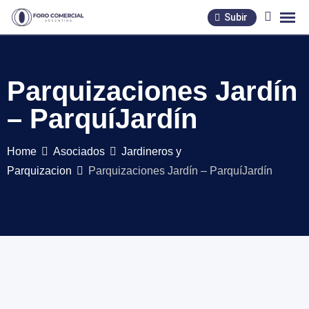
Skip
Subir
to
content
Parquizaciones Jardín
– ParquíJardín
Home
Asociados
Jardineros y
Parquizacion
Parquizaciones Jardín – ParquíJardín