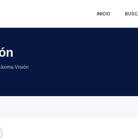
INICIO
BUSC
ión
áxima Visión