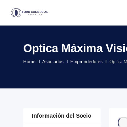
Skip
to
content
Optica Máxima Vis
Home
Asociados
Emprendedores
Optica M
Información del Socio