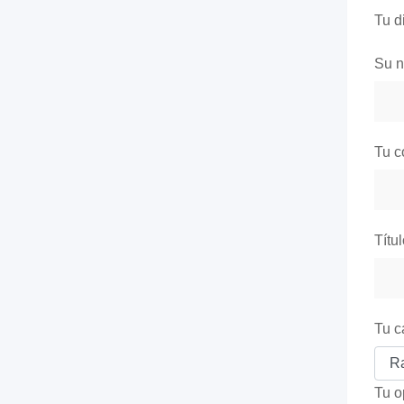
Tu d
Su 
Tu c
Títu
Tu c
Tu o