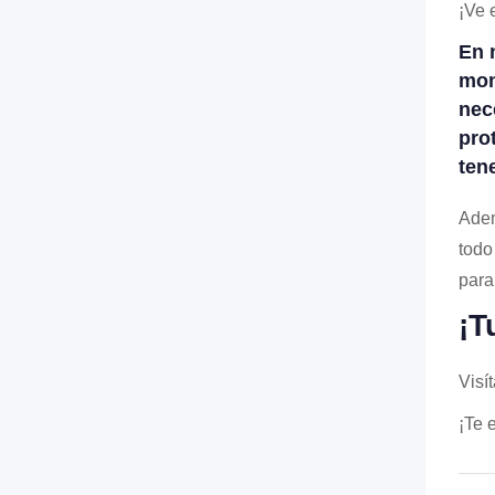
¡Ve 
En 
mon
nec
pro
ten
Adem
todo
para 
¡T
Visí
¡Te 