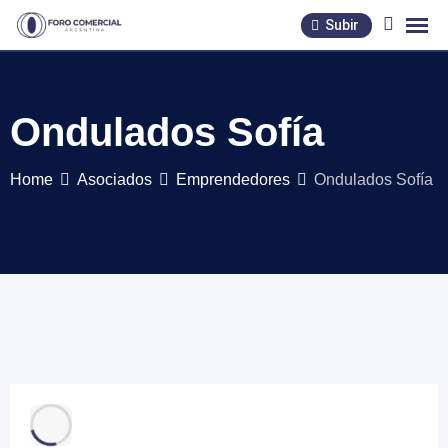
Skip
Subir
to
content
Ondulados Sofía
Home
Asociados
Emprendedores
Ondulados Sofía