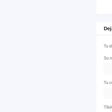
Dej
Tu d
Su 
Tu c
Títu