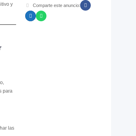
tivo y
Comparte este anuncio:
r
o,
s para
ar las