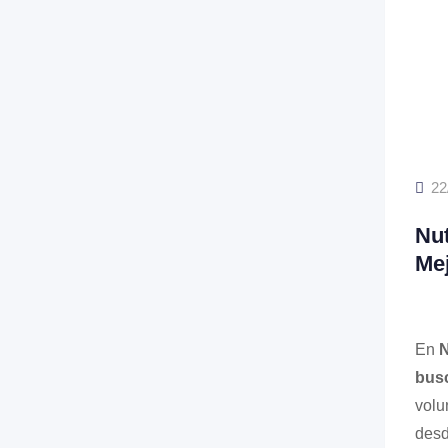
22
Nut
Mej
En
N
busc
volu
desd