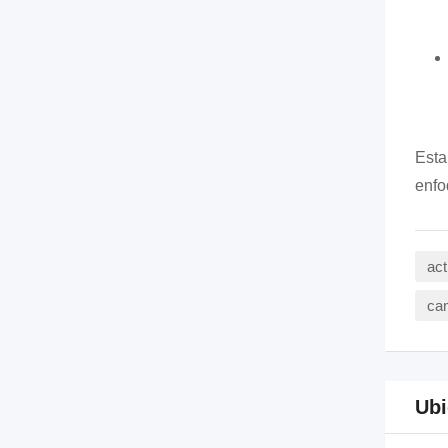
Esta
enfo
act
cam
Ubi