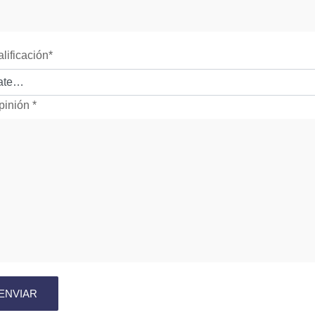
alificación
*
pinión
*