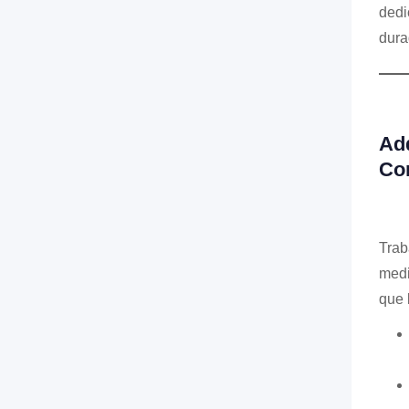
dedi
dura
Adq
Co
Trab
medi
que 