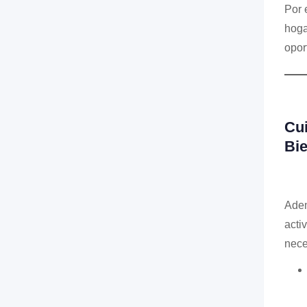
Por 
hoga
opor
Cui
Bie
Adem
acti
nece