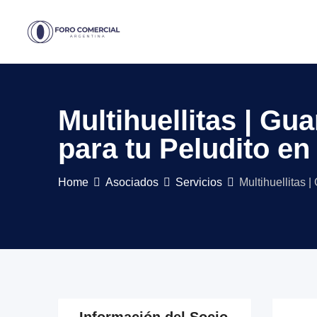
Skip
to
content
Multihuellitas | G
para tu Peludito e
Home
Asociados
Servicios
Multihuellitas