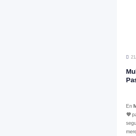
21
Mul
Pa
En
M
💜
pa
segu
mere