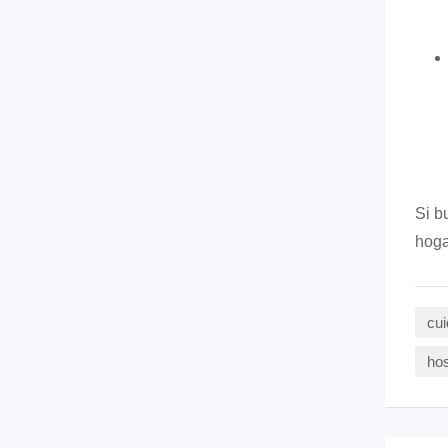
Si b
hoga
cui
hos