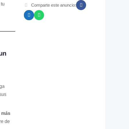
 tu
Comparte este anuncio:
un
ga
 sus
 más
re de