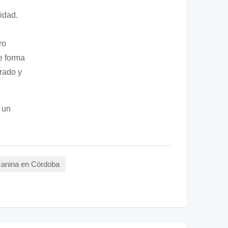
idad.
ro
e forma
rado y
 un
canina en Córdoba