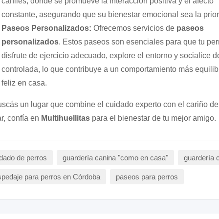
caniles, donde se promueve la interacción positiva y el afecto
constante, asegurando que su bienestar emocional sea la prior
Paseos Personalizados:
Ofrecemos servicios de
paseos
personalizados
. Estos paseos son esenciales para que tu per
disfrute de ejercicio adecuado, explore el entorno y socialice d
controlada, lo que contribuye a un comportamiento más equilib
feliz en casa.
uscás un lugar que combine el cuidado experto con el cariño de
r, confía en
Multihuellitas
para el bienestar de tu mejor amigo.
dado de perros
guardería canina "como en casa"
guardería 
pedaje para perros en Córdoba
paseos para perros