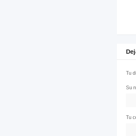
Dej
Tu d
Su 
Tu c