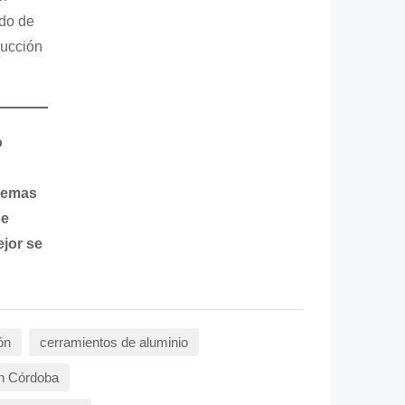
ldo de
rucción
o
stemas
ue
ejor se
ón
cerramientos de aluminio
en Córdoba