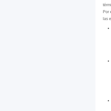
térm
Por 
las 