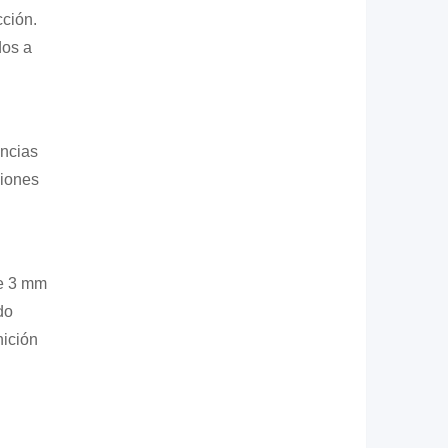
cción.
dos a
encias
ciones
e 3 mm
do
nición