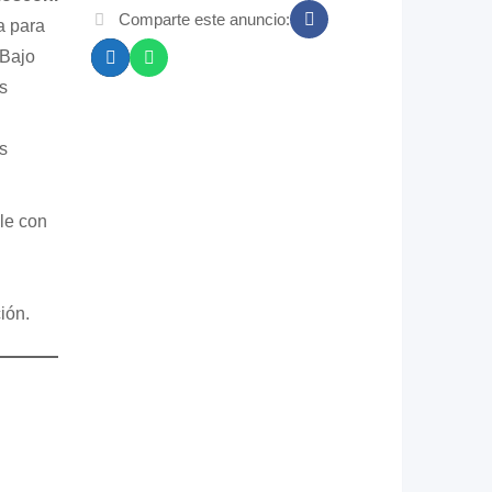
Comparte este anuncio:
a para
 Bajo
s
s
le con
ión.