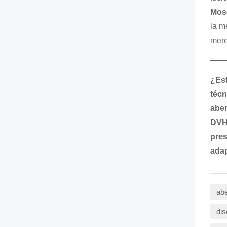
Mos
la m
mere
¿Est
técn
aber
DVH?
pres
adap
abe
dis