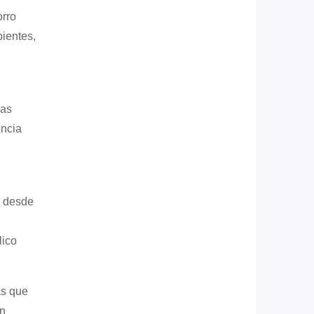
orro
bientes,
ras
encia
a desde
lico
as que
en