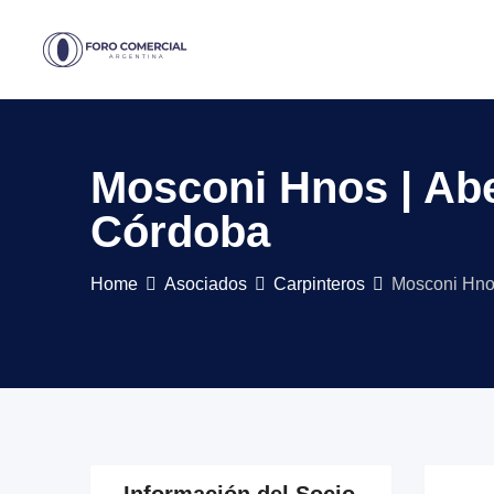
Skip
to
content
Mosconi Hnos | Abe
Córdoba
Home
Asociados
Carpinteros
Mosconi Hnos