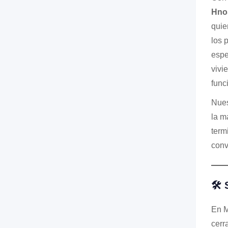
Hno
quie
los 
espe
vivi
func
Nues
la m
term
conv
🛠️
En M
cerr