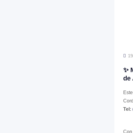
19
✨ M
de 
Este
Cord
Tel:
Con 