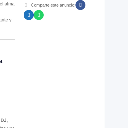
 el alma
Comparte este anuncio:
ante y
a
n
DJ,