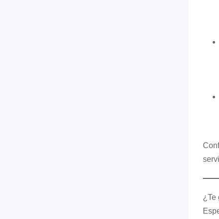
Conf
serv
¿Te 
Espe