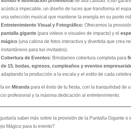
sonido e iluminación profesional
de alta calidad. Esto garan
acústica impecable, un diseño de luces que transforma el espa
una selección musical que mantiene la energía en su punto m
Entretenimiento Visual y Fotográfico:
Ofrecemos la provisió
pantalla gigante
(para videos o visuales de impacto) y el
espe
mágico
(una cabina de fotos interactiva y divertida que crea r
instantáneos para tus invitados).
Cobertura de Eventos:
Brindamos cobertura completa para
f
de 15, bodas, egresos, cumpleaños y eventos empresarial
adaptando la producción a la escala y el estilo de cada celebra
ía en
Miranda
para el éxito de tu fiesta, con la tranquilidad de 
icio profesional y la máxima dedicación al entretenimiento.
gustaría saber más sobre la provisión de la Pantalla Gigante o e
jo Mágico para tu evento?