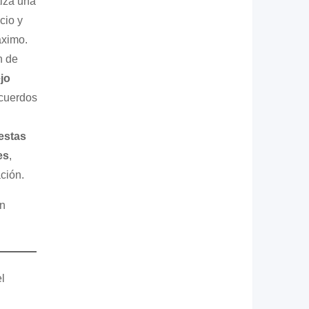
tiza una
cio y
áximo.
n de
jo
ecuerdos
iestas
es
,
ción.
un
l