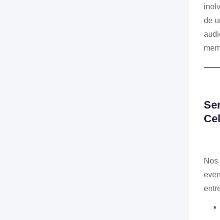
inol
de u
audi
memo
Ser
Ce
Nos 
even
entr