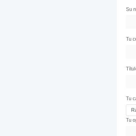
Su 
Tu c
Títu
Tu c
Tu o