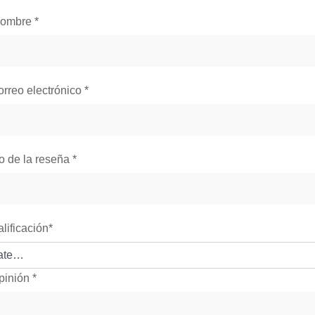
nombre
*
orreo electrónico
*
lo de la reseña
*
alificación
*
pinión
*