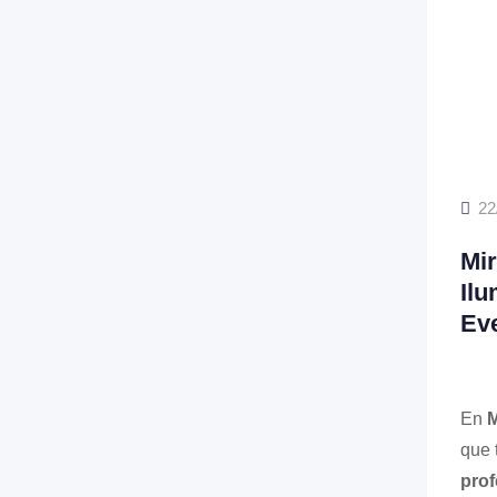
22
Mir
Ilu
Ev
En
M
que 
prof