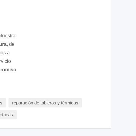
 Nuestra
ura
, de
os a
vicio
promiso
as
reparación de tableros y térmicas
ctricas