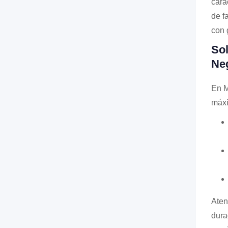
cara
de f
con 
Sol
Ne
En M
máxi
Ate
dura