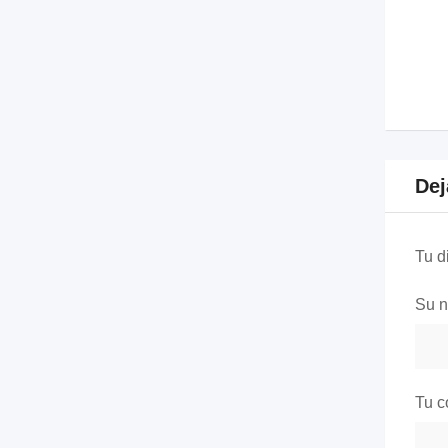
Dej
Tu d
Su 
Tu c