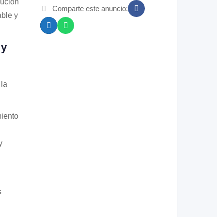
lución
Comparte este anuncio:
able y
 y
 la
miento
y
s