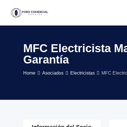
Skip
to
content
MFC Electricista Ma
Garantía
Home
Asociados
Electricistas
MFC Electric