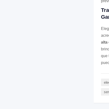
prev
Tra
Gar
Eleg
acre
alta
brin
que 
pued
ele
ser