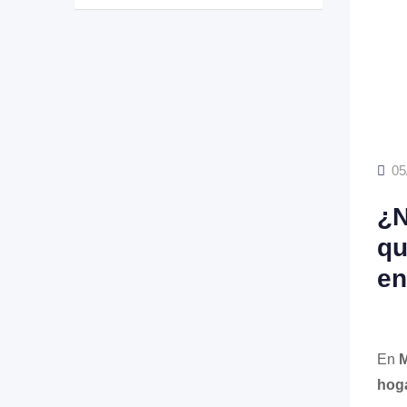
05
¿N
qu
en
En
M
hoga