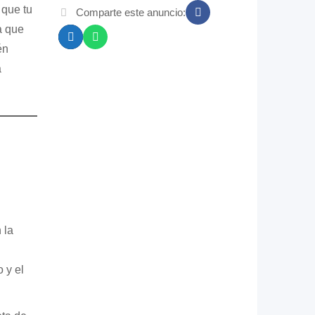
que tu
Comparte este anuncio:
a que
én
a
 la
 y el