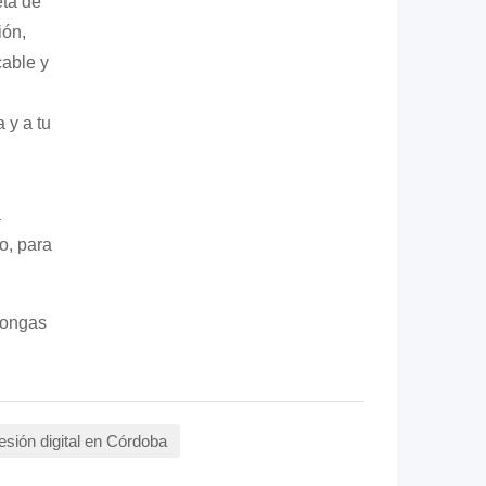
eta de
ión,
cable y
 y a tu
a
o, para
 pongas
esión digital en Córdoba