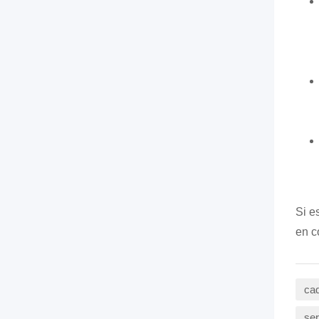
Si e
en c
cad
ser