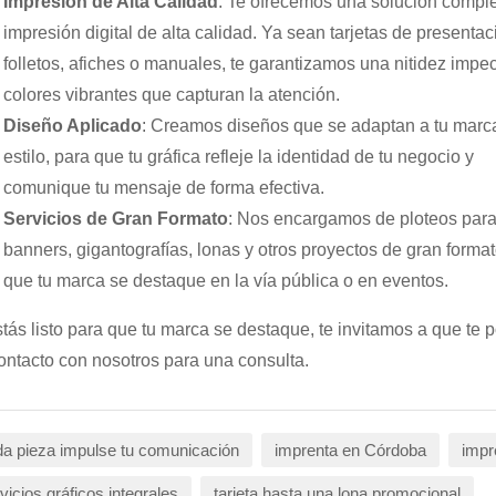
Impresión de Alta Calidad
: Te ofrecemos una solución compl
impresión digital de alta calidad. Ya sean tarjetas de presentac
folletos, afiches o manuales, te garantizamos una nitidez impe
colores vibrantes que capturan la atención.
Diseño Aplicado
: Creamos diseños que se adaptan a tu marca
estilo, para que tu gráfica refleje la identidad de tu negocio y
comunique tu mensaje de forma efectiva.
Servicios de Gran Formato
: Nos encargamos de ploteos par
banners, gigantografías, lonas y otros proyectos de gran format
que tu marca se destaque en la vía pública o en eventos.
stás listo para que tu marca se destaque, te invitamos a que te
ontacto con nosotros para una consulta.
a pieza impulse tu comunicación
imprenta en Córdoba
impr
vicios gráficos integrales
tarjeta hasta una lona promocional