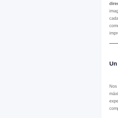
dire
imag
cada
comu
impr
Un 
Nos 
máxi
expe
comp