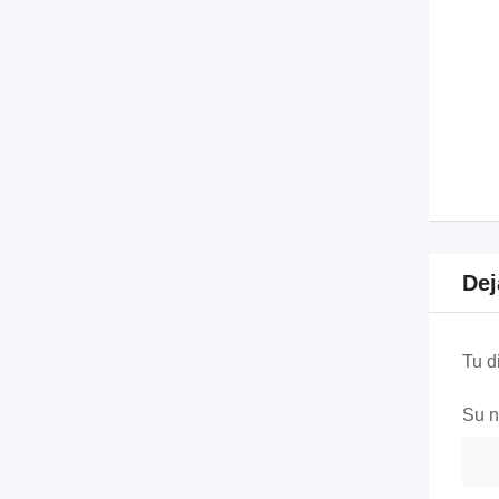
Dej
Tu d
Su 