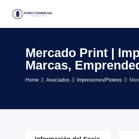
Skip
to
content
Mercado Print | Imp
Marcas, Emprended
Home
Asociados
Impresiones/Ploteos
Merc