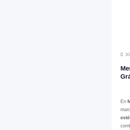
30
Mer
Grá
En
M
marc
esté
com