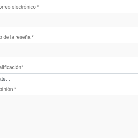
orreo electrónico
*
lo de la reseña
*
alificación
*
pinión
*