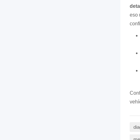
deta
eso 
conf
Conf
vehí
dia
mec