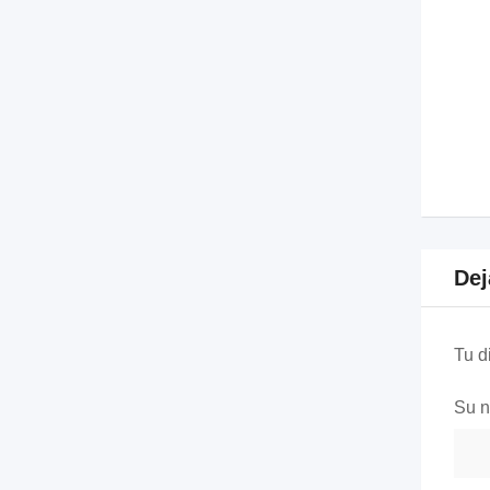
Dej
Tu d
Su 