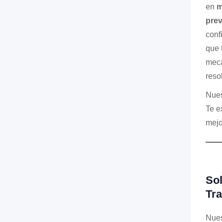
en
m
prev
conf
que 
mecá
reso
Nues
Te e
mejo
So
Tr
Nues