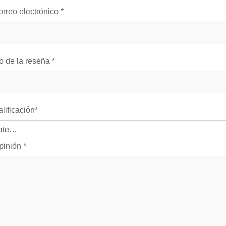
orreo electrónico
*
lo de la reseña
*
alificación
*
pinión
*