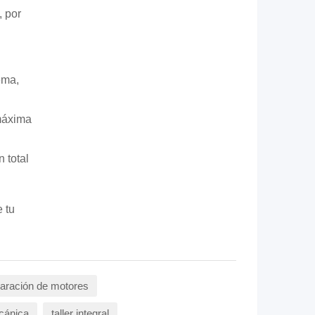
, por
ema,
máxima
 total
 tu
paración de motores
cánica
taller integral