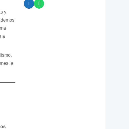
as y
endemos
ema
s a
lismo.
omes la
los