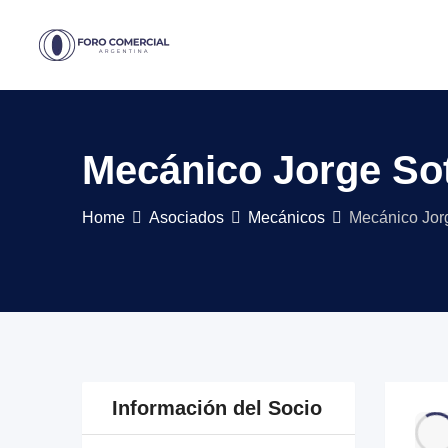
Skip
to
content
Mecánico Jorge Sot
Home
Asociados
Mecánicos
Mecánico Jorg
Información del Socio