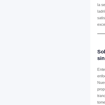
la s
ladr
sati
exce
Sol
sin
Ente
enfo
Nues
prop
tran
tome