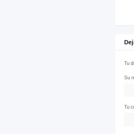
Dej
Tu d
Su 
Tu c