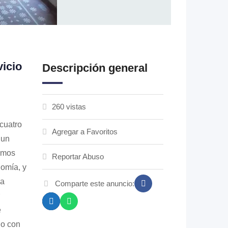
icio
Descripción general
260 vistas
cuatro
Agregar a Favoritos
 un
emos
Reportar Abuso
nomía, y
la
Comparte este anuncio:
e
do con