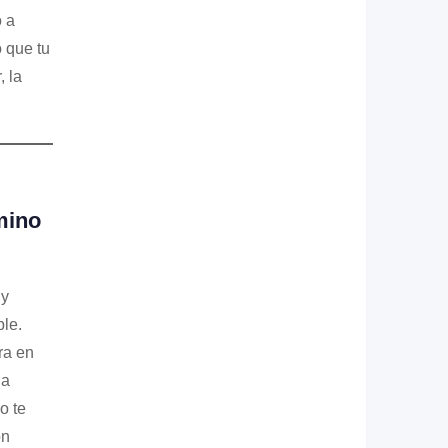
o a
 que tu
, la
mino
 y
le.
ra en
la
o te
on