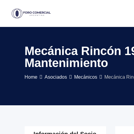
Skip
to
content
Mecánica Rincón 19
Mantenimiento
Home
Asociados
Mecánicos
Mecánica Rinc