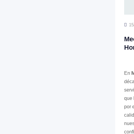
15
Mec
Hon
En
M
déca
serv
que 
por 
cali
nues
conf