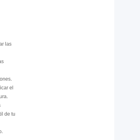
r las
as
ones.
car el
ura.
s
l de tu
o.