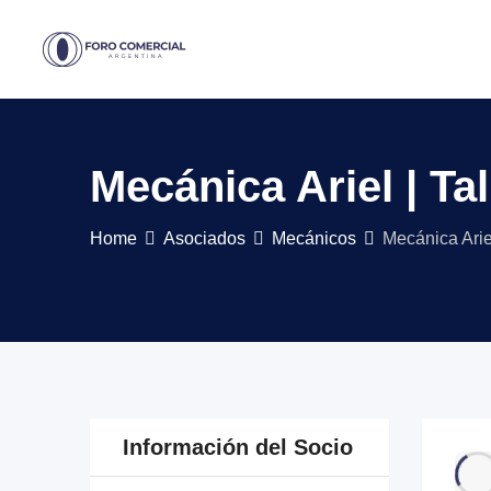
Skip
to
content
Mecánica Ariel | Ta
Home
Asociados
Mecánicos
Mecánica Ariel
Información del Socio