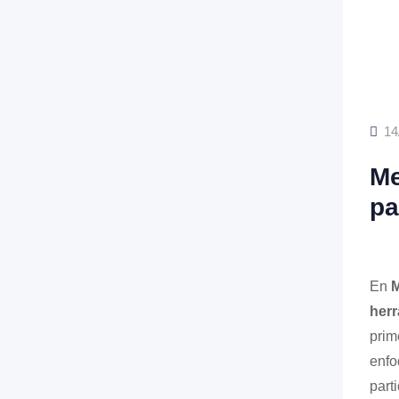
14
Me
pa
En
M
herr
prim
enfo
part