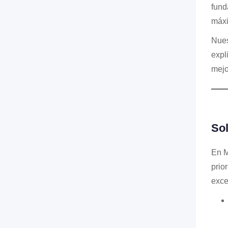
fund
máxi
Nues
expl
mejo
So
En M
prio
exce