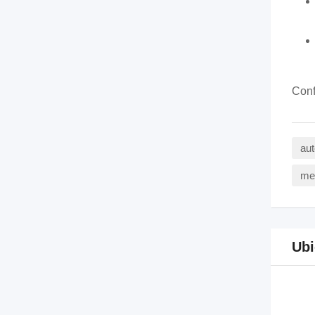
Conf
aut
mec
Ubi