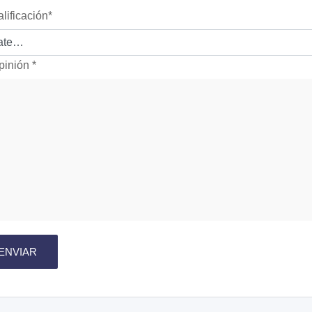
alificación
*
pinión
*