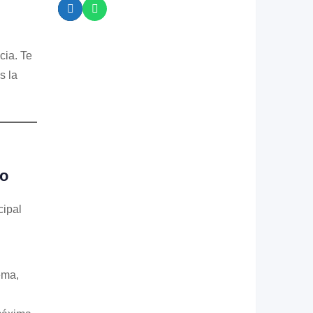
cia. Te
s la
so
cipal
ema,