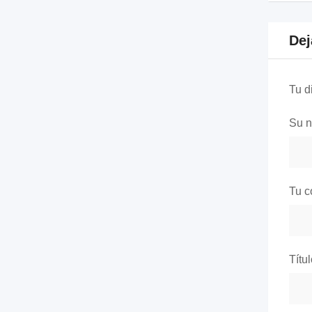
Dej
Tu d
Su 
Tu c
Títu