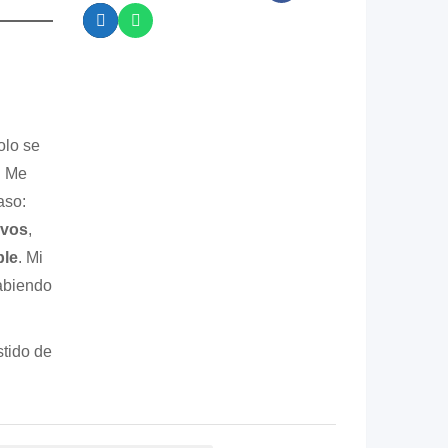
olo se
. Me
aso:
ivos
,
ble
. Mi
sabiendo
tido de