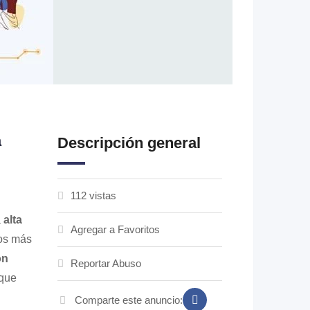
a
Descripción general
112 vistas
a
alta
Agregar a Favoritos
dos más
ón
Reportar Abuso
 que
Comparte este anuncio: