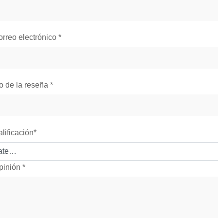
orreo electrónico
*
lo de la reseña
*
alificación
*
pinión
*