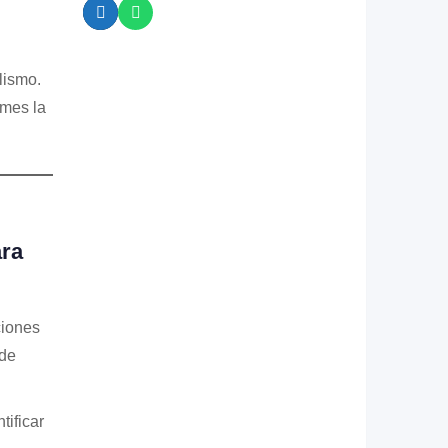
lismo.
omes la
ara
ciones
 de
tificar