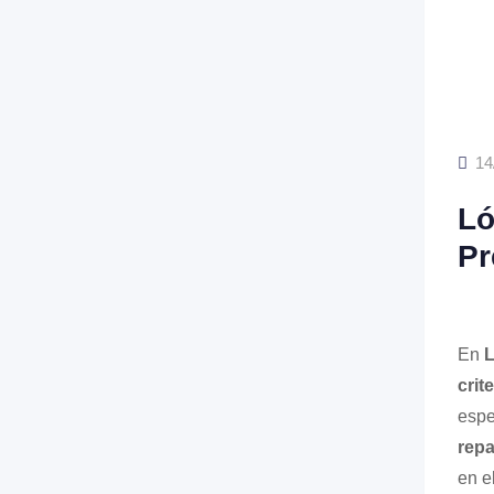
14
Ló
Pr
En
L
crit
espe
repa
en e