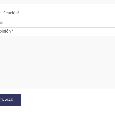
alificación
*
pinión
*