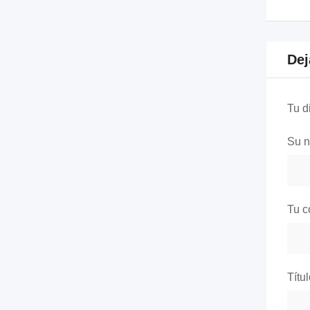
Dej
Tu d
Su 
Tu c
Títu