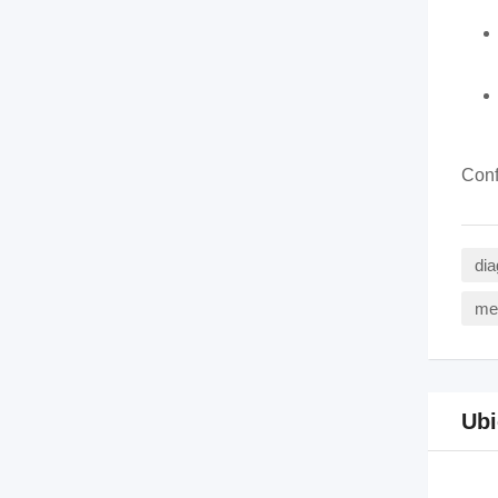
Conf
dia
mec
Ubi