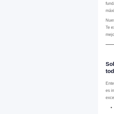
fund
máxi
Nues
Te e
mejo
So
tod
Ente
es i
exce