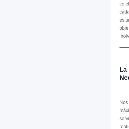
cele
cada
es u
obje
inol
La 
Nec
Nos 
máxi
serv
real