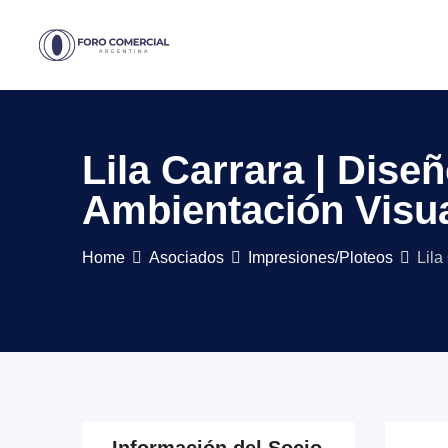
Skip
to
content
Lila Carrara | Dise
Ambientación Visua
Home
Asociados
Impresiones/Ploteos
Lila