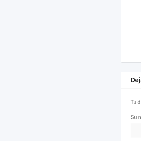
Dej
Tu d
Su 