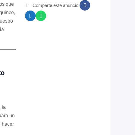
mos que
Comparte este anuncio:
quince,
uestro
ia
to
 la
para un
e hacer