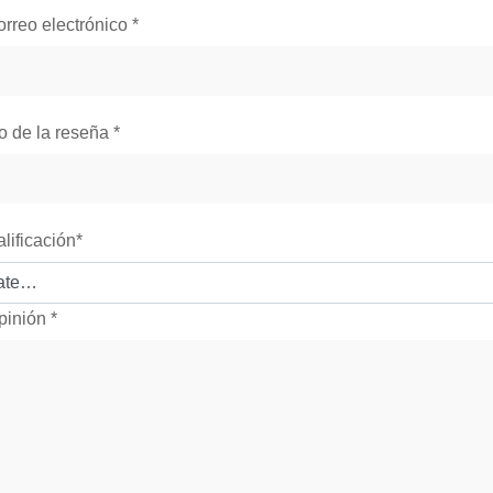
orreo electrónico
*
lo de la reseña
*
alificación
*
pinión
*