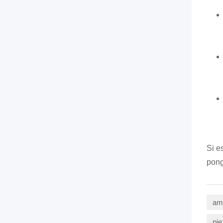
Si e
pong
amb
pie