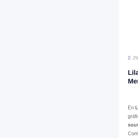
29
Lil
Me
En
L
gráf
souv
Comb