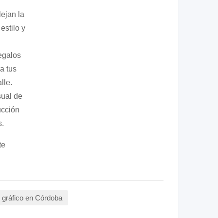
ejan la
estilo y
egalos
a tus
lle.
sual de
ucción
s.
te
 gráfico en Córdoba