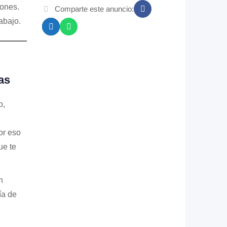
iones.
Comparte este anuncio:
abajo.
as
o,
or eso
ue te
n
ía de