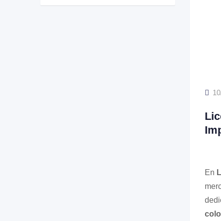
10
Lic
Im
En
L
merc
dedi
col