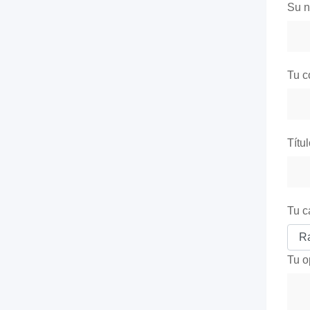
Su 
Tu c
Títu
Tu c
Tu o