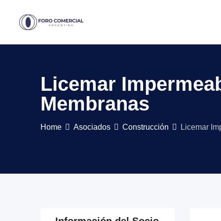
Skip
to
content
Licemar Impermeabi
Membranas
Home
Asociados
Construcción
Licemar Im