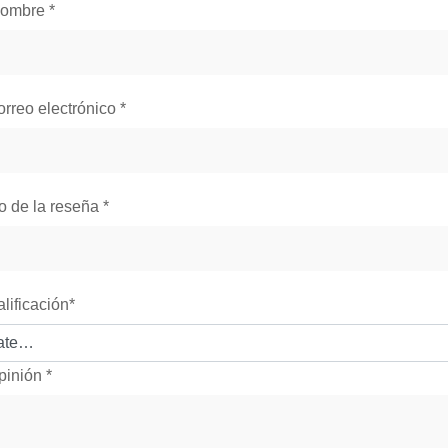
nombre
*
orreo electrónico
*
lo de la reseña
*
alificación
*
pinión
*