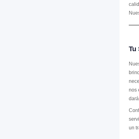
cali
Nues
Tu 
Nues
brin
nece
nos 
dará 
Conf
serv
un t