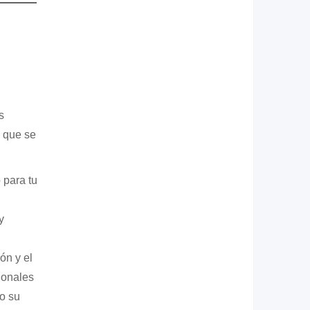
s
 que se
 para tu
y
ón y el
ionales
o su