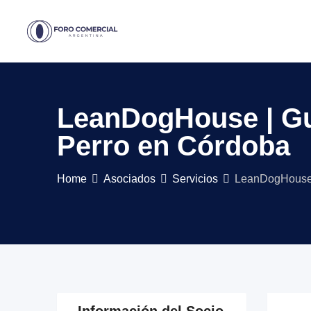
Skip
to
content
LeanDogHouse | Gua
Perro en Córdoba
Home
Asociados
Servicios
LeanDogHouse |