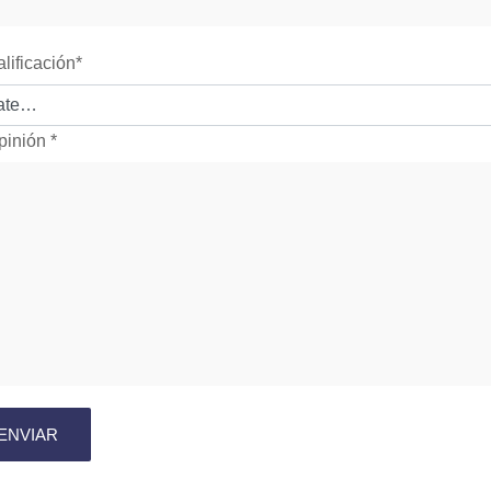
alificación
*
pinión
*