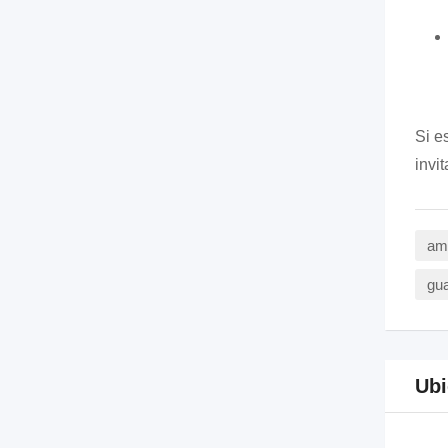
Si e
invi
amb
gua
Ubi