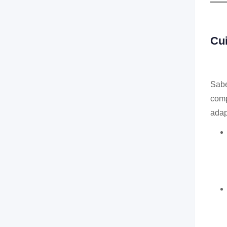
Cui
Sabe
comp
adap