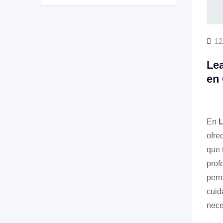
12
Le
en
En
ofr
que 
prof
perr
cuid
nece