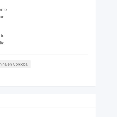
ente
 un
 te
ta.
nina en Córdoba