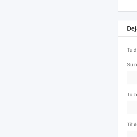
Dej
Tu d
Su 
Tu c
Títu