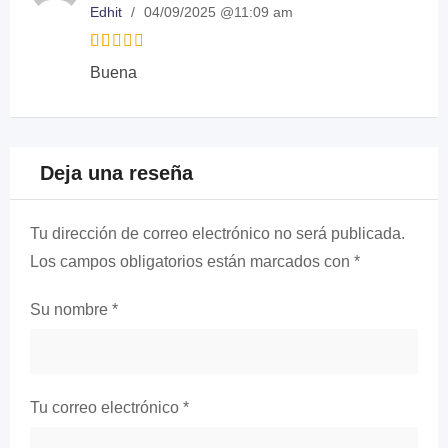
5
Edhit
/
04/09/2025 @11:09 am
based
on
customer
Rated
rating
Buena
1
out
of
5
Deja una reseña
Tu dirección de correo electrónico no será publicada.
Los campos obligatorios están marcados con
*
Su nombre
*
Tu correo electrónico
*