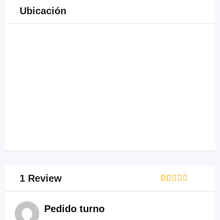
Ubicación
1 Review
Rated
1
1
out
Pedido turno
of