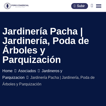
Skip
Subir
to
content
Jardinería Pacha |
Jardinería, Poda de
Árboles y
Parquización
Home
Asociados
Jardineros y
Parquizacion
Jardinería Pacha | Jardinería, Poda de
Árboles y Parquización