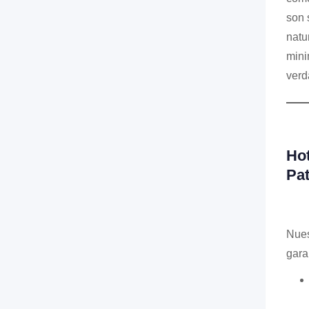
son 
natu
mini
verd
Ho
Pat
Nues
gara