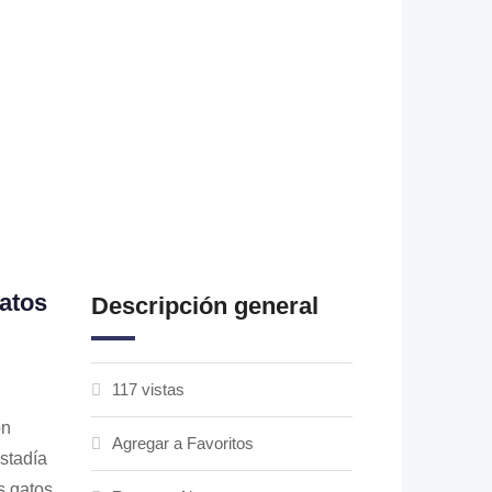
atos
Descripción general
117 vistas
n
Agregar a Favoritos
stadía
s gatos