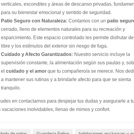
verticales, escondites y áreas de descanso privadas, fundamen
para su bienestar emocional y sentido de seguridad.
Patio Seguro con Naturaleza:
Contamos con un
patio segur
cerrado, lleno de elementos naturales para su recreación y
esparcimiento. Este espacio controlado les permite disfrutar del
libre y los estímulos del exterior sin riesgo de fuga.
Cuidado y Afecto Garantizados:
Nuestro servicio incluye la
supervisión constante, la alimentación según sus pautas y, sob
el
cuidado y el amor
que tu compañero/a se merece. Nos de
a mantener sus rutinas y a brindarle afecto para que se sienta
tranquilo.
udes en contactarnos para despejar tus dudas y asegurarle a t
 vacaciones inolvidables, llenas de mimos y confort.
dado de gatos
Guardería Felina
habitaciones exclusivas y a