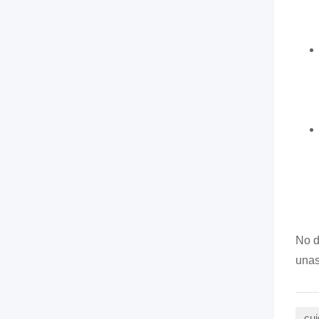
No d
unas
cui