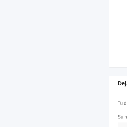
Dej
Tu d
Su 