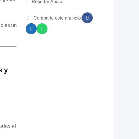
Reportar Abuso
Comparte este anuncio:
doles un
s y
adas al