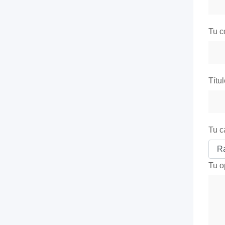
Tu c
Títu
Tu c
Tu o