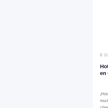
21
Hot
en
¡Hol
much
cómo