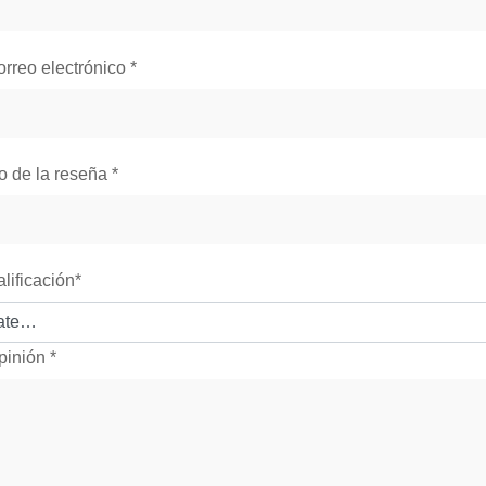
orreo electrónico
*
lo de la reseña
*
alificación
*
pinión
*