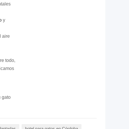
tales
o
y
 aire
re todo,
dicamos
u gato
daptadas
hotel para gatos en Córdoba