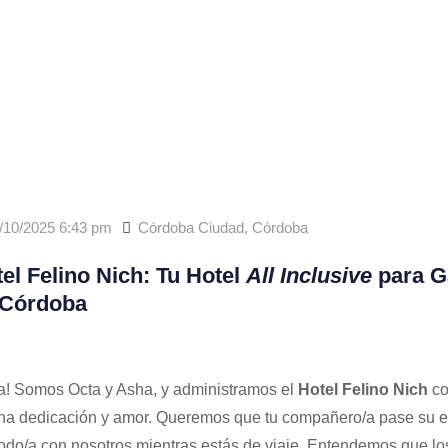
/10/2025 6:43 pm
Córdoba Ciudad
,
Córdoba
el Felino Nich: Tu Hotel
All Inclusive
para G
 Córdoba
a! Somos Octa y Asha, y administramos el
Hotel Felino Nich
co
a dedicación y amor. Queremos que tu compañero/a pase su e
do/a con nosotros mientras estás de viaje. Entendemos que lo